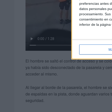
preferencias antes d
datos personales pue
procesamiento. Sus p
consentimiento en cu
inferior de la página
M
El hombre se saltó el control de acceso y se coló p
ya había sido desconectado de la pasarela y cerr
acceder al mismo.
Al llegar al borde de la pasarela, el hombre se si
de espaldas en la pista, donde aguardan varios 
seguridad.