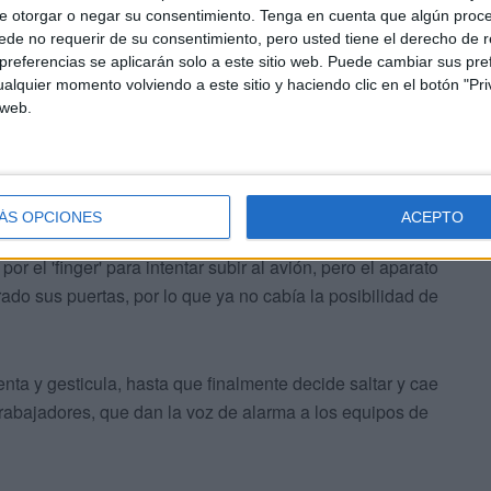
e otorgar o negar su consentimiento.
Tenga en cuenta que algún proc
de no requerir de su consentimiento, pero usted tiene el derecho de r
referencias se aplicarán solo a este sitio web. Puede cambiar sus pref
alquier momento volviendo a este sitio y haciendo clic en el botón "Pri
 web.
ÁS OPCIONES
ACEPTO
or el 'finger' para intentar subir al avión, pero el aparato
ado sus puertas, por lo que ya no cabía la posibilidad de
enta y gesticula, hasta que finalmente decide saltar y cae
trabajadores, que dan la voz de alarma a los equipos de