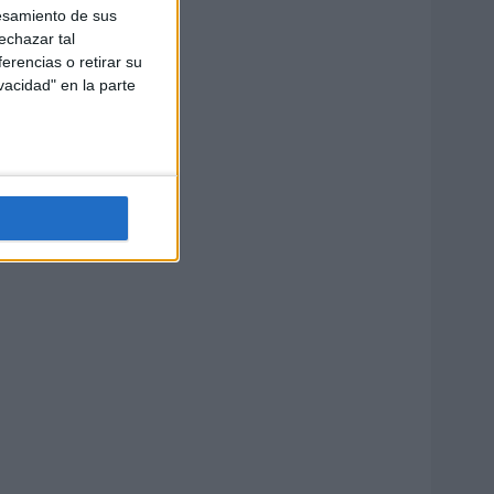
esamiento de sus
echazar tal
erencias o retirar su
vacidad" en la parte