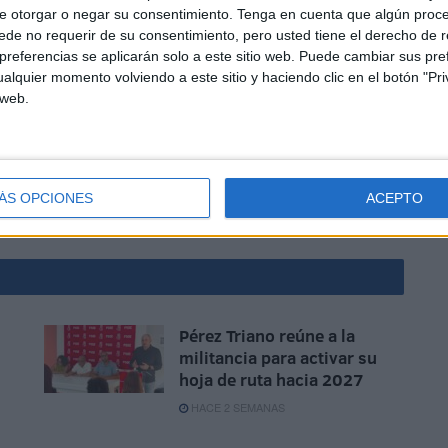
do la lista para la Asamblea de Ceuta en las elecciones
e otorgar o negar su consentimiento.
Tenga en cuenta que algún proc
de no requerir de su consentimiento, pero usted tiene el derecho de r
referencias se aplicarán solo a este sitio web. Puede cambiar sus pref
alquier momento volviendo a este sitio y haciendo clic en el botón "Pri
 web.
ÁS OPCIONES
ACEPTO
Pérez Triano reúne a la
militancia para activar su
hoja de ruta hacia 2027
HACE 2 SEMANAS