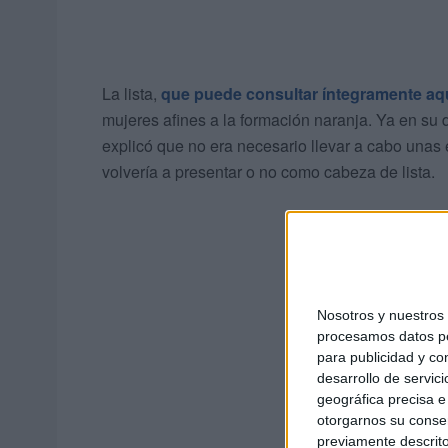
La lista,
que puede consultar íntegramente aq
mujeres afines a la formación naranja. Ya en su d
explicó que no era necesario llevar a cabo unas e
volvería a presentar o no como cabeza de lista.
Nosotros y nuestro
procesamos datos per
para publicidad y co
desarrollo de servici
geográfica precisa e 
otorgarnos su conse
previamente descrito