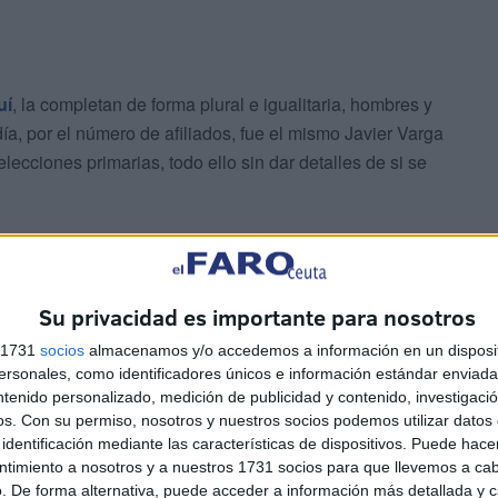
uí
, la completan de forma plural e igualitaria, hombres y
ía, por el número de afiliados, fue el mismo Javier Varga
lecciones primarias, todo ello sin dar detalles de si se
Su privacidad es importante para nosotros
s 1731
socios
almacenamos y/o accedemos a información en un disposit
sonales, como identificadores únicos e información estándar enviada 
ntenido personalizado, medición de publicidad y contenido, investigaci
os.
Con su permiso, nosotros y nuestros socios podemos utilizar datos 
identificación mediante las características de dispositivos. Puede hacer
ntimiento a nosotros y a nuestros 1731 socios para que llevemos a ca
. De forma alternativa, puede acceder a información más detallada y 