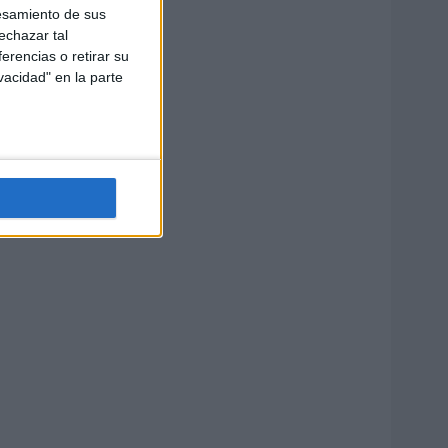
esamiento de sus
echazar tal
erencias o retirar su
vacidad" en la parte