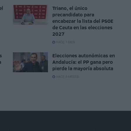
el
Triano, el único
precandidato para
encabezar la lista del PSOE
de Ceuta en las elecciones
2027
HACE 1 MES
s
Elecciones autonómicas en
a
Andalucía: el PP gana pero
pierde la mayoría absoluta
HACE 3 MESES