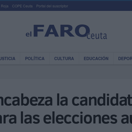
 Roja
COPE Ceuta
Portal del suscriptor
USTICIA
POLÍTICA
CULTURA
EDUCACIÓN
DEPO
ncabeza la candida
ra las elecciones 