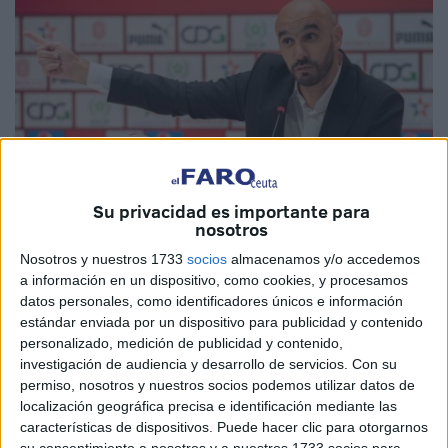
Su privacidad es importante para
nosotros
EFE
Nosotros y nuestros 1733
socios
almacenamos y/o accedemos
a información en un dispositivo, como cookies, y procesamos
datos personales, como identificadores únicos e información
estándar enviada por un dispositivo para publicidad y contenido
personalizado, medición de publicidad y contenido,
investigación de audiencia y desarrollo de servicios.
Con su
El delantero del Sevilla Youssef En-Nesyri y los dos
permiso, nosotros y nuestros socios podemos utilizar datos de
jugadores del Betis, el delantero Abde Ezzalzouli y el
localización geográfica precisa e identificación mediante las
defensa Chadi Riad, han sido convocados por el
características de dispositivos. Puede hacer clic para otorgarnos
seleccionador marroquí, Walid Regragui
(que tiene lazos
su consentimiento a nosotros y a nuestros 1733 socios para