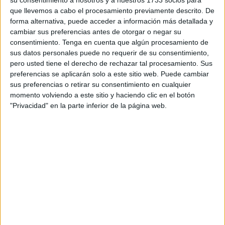
con Ceuta),
para jugar la Copa Africana de Naciones
que llevemos a cabo el procesamiento previamente descrito. De
forma alternativa, puede acceder a información más detallada y
(CAN) que se celebrará entre el 13 de enero y el 11 de
cambiar sus preferencias antes de otorgar o negar su
febrero en Costa de Marfil.
consentimiento.
Tenga en cuenta que algún procesamiento de
sus datos personales puede no requerir de su consentimiento,
El entrenador marroquí,
Walid Regragui
, presentó este
pero usted tiene el derecho de rechazar tal procesamiento. Sus
jueves en una rueda de prensa en Rabat la lista de los 27
preferencias se aplicarán solo a este sitio web. Puede cambiar
jugadores convocados para la competición, en la que
sus preferencias o retirar su consentimiento en cualquier
momento volviendo a este sitio y haciendo clic en el botón
figuran tres porteros, nueve defensas, seis
"Privacidad" en la parte inferior de la página web.
centrocampistas y nueve delanteros, según anunció la
Federación Real Marroquí del Fútbol (FRMF) en su página
web.
Entre los citados está también el centrocampista del
Valencia Selim Amallah y el defensa del Deportivo Alavés
Abdelkabir Abqar, siendo la Liga español -junto a la de
Francia- la que mayor representación tiene en esta lista
con cinco jugadores cada uno.