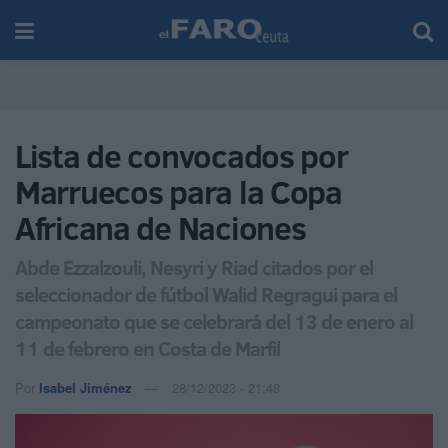
Lista de convocados por
Marruecos para la Copa
Africana de Naciones
Abde Ezzalzouli, Nesyri y Riad citados por el
seleccionador de fútbol Walid Regragui para el
campeonato que se celebrará del 13 de enero al
11 de febrero en Costa de Marfil
Por
Isabel Jiménez
28/12/2023 - 21:48