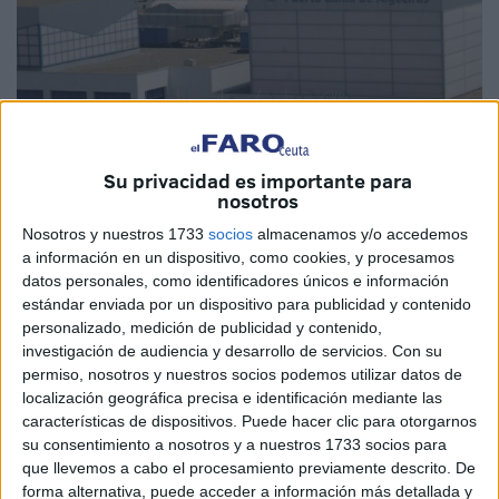
Su privacidad es importante para
nosotros
Nosotros y nuestros 1733
socios
almacenamos y/o accedemos
a información en un dispositivo, como cookies, y procesamos
datos personales, como identificadores únicos e información
estándar enviada por un dispositivo para publicidad y contenido
Imagen de archivo
personalizado, medición de publicidad y contenido,
investigación de audiencia y desarrollo de servicios.
Con su
permiso, nosotros y nuestros socios podemos utilizar datos de
localización geográfica precisa e identificación mediante las
Una vez concluida la Fase de Salida de la Operación Paso
características de dispositivos. Puede hacer clic para otorgarnos
del Estrecho
(OPE)
2023, que se llevó a cabo entre el 15
su consentimiento a nosotros y a nuestros 1733 socios para
que llevemos a cabo el procesamiento previamente descrito. De
de junio y el 15 de agosto, los resultados dan cuenta de
forma alternativa, puede acceder a información más detallada y