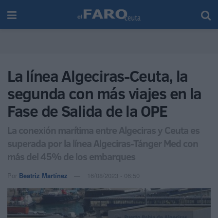
La línea Algeciras-Ceuta, la
segunda con más viajes en la
Fase de Salida de la OPE
La conexión marítima entre Algeciras y Ceuta es
superada por la línea Algeciras-Tánger Med con
más del 45% de los embarques
Por
Beatriz Martínez
16/08/2023 - 06:50