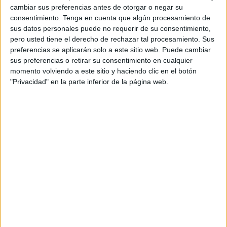
que la conexión marítima Algeciras-Tánger Med se ha
cambiar sus preferencias antes de otorgar o negar su
ubicado en primer lugar, seguida por la ruta
Algeciras
-
consentimiento.
Tenga en cuenta que algún procesamiento de
Ceuta y finalmente por la conexión Tarifa-Tánger Med.
sus datos personales puede no requerir de su consentimiento,
pero usted tiene el derecho de rechazar tal procesamiento. Sus
En líneas generales,
la Autoridad Portuaria
de la Bahía
preferencias se aplicarán solo a este sitio web. Puede cambiar
sus preferencias o retirar su consentimiento en cualquier
de Algeciras registra un aumento en lo que respecta a los
momento volviendo a este sitio y haciendo clic en el botón
embarques de pasajeros y vehículos en los puertos de
"Privacidad" en la parte inferior de la página web.
Algeciras y Tarifa, siendo estos los que reportan los
principales tráficos en el transcurso de los dos primeros
meses de la Operación Paso del Estrecho.
De acuerdo con la información publicada este miércoles
por la Cadena SER, ha sido la línea Algeciras-
Tánger
Med
, con más del 45% de las salidas que se han
producido desde los puertos españoles, la que se ubica en
primer lugar siendo la que llevó a cabo la mayor cantidad
de viajes en la evaluación total del dispositivo.
El reporte también indica que la línea Algeciras-Ceuta,