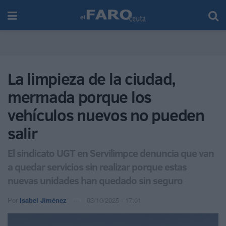
La limpieza de la ciudad,
mermada porque los
vehículos nuevos no pueden
salir
El sindicato UGT en Servilimpce denuncia que van
a quedar servicios sin realizar porque estas
nuevas unidades han quedado sin seguro
Por
Isabel Jiménez
03/10/2025 - 17:01