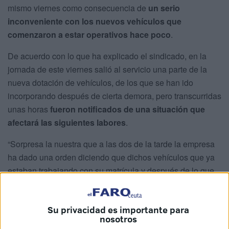
mismo viernes como consecuencia de
un serio
inconveniente con los nuevos vehículos que
comenzaron a estar operativos hace poco
.
De acuerdo con lo que ha explicado el sindicado, en la
jornada de este viernes salió al servicio una parte de la
nueva dotación de vehículos, de los que se han ido
incorporando después de cierta demora, pero transcurridas
unas horas
fueron notificados de una situación que
afectará las siguientes labores
.
“Sorpresa la nuestra que a las dos de la tarde la empresa
ha dado una orden diciendo que dichos vehículos que ya
estaban trabajando con su matrícula y después de lo que
ha tardado en matricularse y en ponerle su seguro, pues
parece ser que por un impago por parte de la gerencia o
Su privacidad es importante para
de la administración pública,
no tenían seguro a partir de
nosotros
las dos de la tarde
”. Esta es la información que ha sido