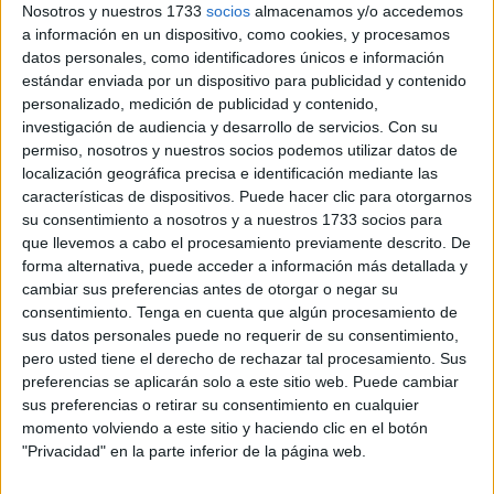
Nosotros y nuestros 1733
socios
almacenamos y/o accedemos
trasladada desde UGT.
a información en un dispositivo, como cookies, y procesamos
datos personales, como identificadores únicos e información
Se trata de unas unidades, alrededor de 20,
que habían
estándar enviada por un dispositivo para publicidad y contenido
sido incorporadas hace menos de tres semanas
, de un
personalizado, medición de publicidad y contenido,
total que se encuentra en la explanada al lado de las
investigación de audiencia y desarrollo de servicios.
Con su
nuevas instalaciones de la empresa.
permiso, nosotros y nuestros socios podemos utilizar datos de
localización geográfica precisa e identificación mediante las
“Están aquí desde principios o finales de junio y en
características de dispositivos. Puede hacer clic para otorgarnos
su consentimiento a nosotros y a nuestros 1733 socios para
principio no se pudieron matricular, pero se han ido
que llevemos a cabo el procesamiento previamente descrito. De
matriculando, pero una vez que se fueron matriculando
forma alternativa, puede acceder a información más detallada y
surgió un problema con el tema de sacarle los seguros, se
cambiar sus preferencias antes de otorgar o negar su
sacaron los seguros, parece ser que, a una pequeña
consentimiento.
Tenga en cuenta que algún procesamiento de
sus datos personales puede no requerir de su consentimiento,
cantidad de ellos, que en este caso eran unos tractores,
pero usted tiene el derecho de rechazar tal procesamiento. Sus
unos hidros, unos hidros grandes que se están viendo
preferencias se aplicarán solo a este sitio web. Puede cambiar
nuevas en la calle, y a su vez cargas traseras, cargas
sus preferencias o retirar su consentimiento en cualquier
laterales”, han señalado.
momento volviendo a este sitio y haciendo clic en el botón
"Privacidad" en la parte inferior de la página web.
Problema de "gestión y de