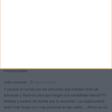
Ni hay ciudad en el país que gasté más euros por habitantes en
limpieza, y aún así tenga tantitisima suciedad..
Y todavía queremos meter más plantilla? Pues no sé a dónde
vamos a llegar.
Ciudadano Ceutí
comentó:
hace 10 meses
Ya tienen juguetes nuevos y no pueden trabajar, los que tenían
estan averiados? Vergüenza ajena.
Mi opinión
comentó:
hace 10 meses
Esto pasa por poner a dedo a personas que son unos
irresponsables
Julio
comentó:
hace 10 meses
Y porqué no luchan por las personas que trabajan fines de
semanas y festivos para que tengan una estabilidad laboral???
Madres y padres de familia que lo necesitan .La ciudad podría
estar más limpia con más personal en las calles.... Ahora se va