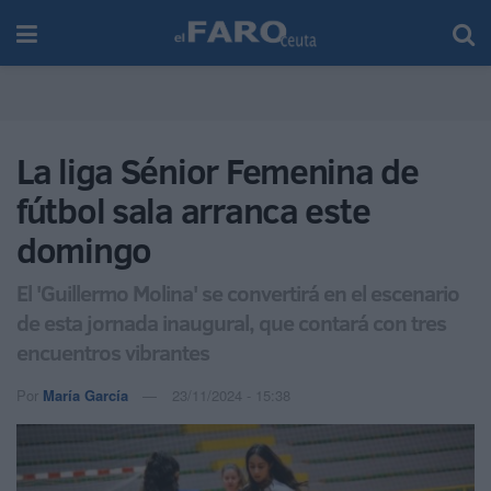
La liga Sénior Femenina de
fútbol sala arranca este
domingo
El 'Guillermo Molina' se convertirá en el escenario
de esta jornada inaugural, que contará con tres
encuentros vibrantes
Por
María García
23/11/2024 - 15:38