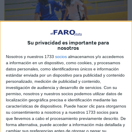
Su privacidad es importante para
nosotros
Nosotros y nuestros 1733
socios
almacenamos y/o accedemos
a información en un dispositivo, como cookies, y procesamos
datos personales, como identificadores únicos e información
Imagen cedida: Prensa RFFCE
estándar enviada por un dispositivo para publicidad y contenido
personalizado, medición de publicidad y contenido,
investigación de audiencia y desarrollo de servicios.
Con su
permiso, nosotros y nuestros socios podemos utilizar datos de
localización geográfica precisa e identificación mediante las
Las diferentes categorías
de la Liga Local
han ido
características de dispositivos. Puede hacer clic para otorgarnos
arrancando de forma escalonada la competición. Ahora es
su consentimiento a nosotros y a nuestros 1733 socios para
el turno de la categoría Sénior Femenina de
Fútbol Sala
,
que llevemos a cabo el procesamiento previamente descrito. De
forma alternativa, puede acceder a información más detallada y
que arrancará este domingo, 24 de noviembre, con el
cambiar sus preferencias antes de otorgar o negar su