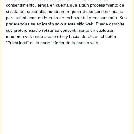
encuentro entre el Foso Ceuta Atlético y el CD Bahía de
consentimiento.
Tenga en cuenta que algún procesamiento de
Ceuta. Estos dos equipos serán los encargados de abrir
sus datos personales puede no requerir de su consentimiento,
una competición que contará con un total de seis
equipos
pero usted tiene el derecho de rechazar tal procesamiento. Sus
preferencias se aplicarán solo a este sitio web. Puede cambiar
participantes que lucharán con todas sus armas para
sus preferencias o retirar su consentimiento en cualquier
conseguir el título de campeonas.
momento volviendo a este sitio y haciendo clic en el botón
"Privacidad" en la parte inferior de la página web.
Asimismo, los seis clubes que formarán parte de esta liga
Senior Femenina de Fútbol Sala estarán:
CD Camoens
,
vigente campeón de la liga,
AD Ceuta FC
, Ramón y Cajal
Féminas, Real Sociedad La Pantera, Foso Ceuta Atlético y
CD Bahía de Ceuta.
Seis equipos que se convertirán en los protagonistas de
esta liga que arrancará este domingo. El ‘Guillermo
Molina’ se convertirá en el escenario de esta jornada
inaugural con la celebración de tres encuentros de gran
altura.
A las 11:00 horas arrancará la competición con el