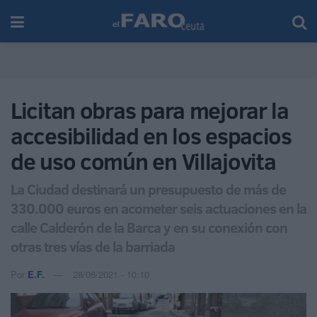
Licitan obras para mejorar la
accesibilidad en los espacios
de uso común en Villajovita
La Ciudad destinará un presupuesto de más de
330.000 euros en acometer seis actuaciones en la
calle Calderón de la Barca y en su conexión con
otras tres vías de la barriada
Por
E.F.
28/06/2021 - 10:10