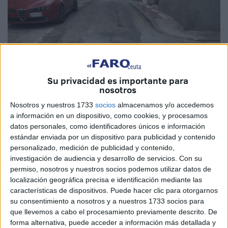
Su privacidad es importante para
nosotros
Nosotros y nuestros 1733
socios
almacenamos y/o accedemos
a información en un dispositivo, como cookies, y procesamos
datos personales, como identificadores únicos e información
Imagen de Archivo
estándar enviada por un dispositivo para publicidad y contenido
personalizado, medición de publicidad y contenido,
investigación de audiencia y desarrollo de servicios.
Con su
permiso, nosotros y nuestros socios podemos utilizar datos de
localización geográfica precisa e identificación mediante las
Las Consejerías de
Fomento
y Turismo y de
Medio
características de dispositivos. Puede hacer clic para otorgarnos
Ambiente
y Servicios Urbanos del
Gobierno de Ceuta
su consentimiento a nosotros y a nuestros 1733 socios para
que llevemos a cabo el procesamiento previamente descrito. De
han licitado obras de mejora de la accesibilidad en los
forma alternativa, puede acceder a información más detallada y
espacios de uso común en la barriada de Villajovita.