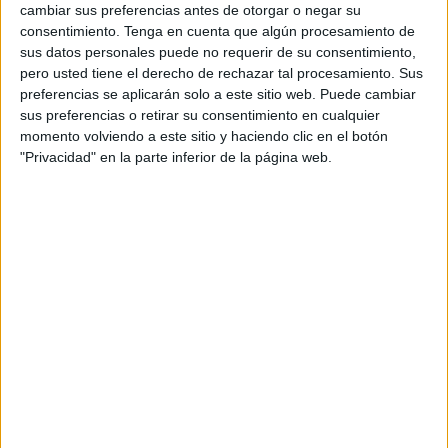
cambiar sus preferencias antes de otorgar o negar su
consentimiento.
Tenga en cuenta que algún procesamiento de
Así, la Ciudad prevé destinar un presupuesto de 331.067
sus datos personales puede no requerir de su consentimiento,
euros en llevar a cabo seis intervenciones en la calle
pero usted tiene el derecho de rechazar tal procesamiento. Sus
principal: Calderón de la Barca, así como en su conexión
preferencias se aplicarán solo a este sitio web. Puede cambiar
con otras tres vías de la zona, como son Genaro Lucas,
sus preferencias o retirar su consentimiento en cualquier
momento volviendo a este sitio y haciendo clic en el botón
Ramón de Campoamor y Benito Pérez Galdós.
"Privacidad" en la parte inferior de la página web.
En concreto, las obras consisten en la colocación de
nuevos pavimentos en las mencionadas calles, en algunos
casos mediante aglomerado asfáltico y, en otros, con
hormigón impreso tipo adoquín.
Asimismo, el proyecto contempla el ensanchamiento en
las aceras para facilitar los pasos de peatones, así como la
colocación de uno nuevo elevado en la puerta del CEIP
Valle Inclán. Además, también se prevé un ensanche
generalizado de las aceras, previa demolición de las
mismas, y la colocación de nuevo pavimento de baldosas