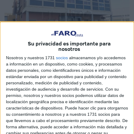
Su privacidad es importante para
nosotros
Nosotros y nuestros 1731
socios
almacenamos y/o accedemos
a información en un dispositivo, como cookies, y procesamos
datos personales, como identificadores únicos e información
estándar enviada por un dispositivo para publicidad y contenido
personalizado, medición de publicidad y contenido,
La Consejería de
Medio Ambiente
y Servicios Urbanos ha
investigación de audiencia y desarrollo de servicios.
Con su
sacado a concurso por algo más de 85.000 euros la
permiso, nosotros y nuestros socios podemos utilizar datos de
localización geográfica precisa e identificación mediante las
ejecución de obras en el inmueble ubicado en la rotonda
características de dispositivos. Puede hacer clic para otorgarnos
más alejada del centro de la avenida Juan de Borbón, en
su consentimiento a nosotros y a nuestros 1731 socios para
el Puerto
, con el propósito de acondicionar espacios para
que llevemos a cabo el procesamiento previamente descrito. De
dar cabida allí a las oficinas de
Amgevicesa
que
forma alternativa, puede acceder a información más detallada y
actualmente se encuentran en la zona del ‘54’.
cambiar sus preferencias antes de otorgar o negar su