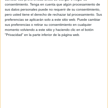
consentimiento.
Tenga en cuenta que algún procesamiento de
La necesidad del proyecto se justifica en que la empresa
sus datos personales puede no requerir de su consentimiento,
pero usted tiene el derecho de rechazar tal procesamiento. Sus
municipal “se ha hecho cargo de diversas
preferencias se aplicarán solo a este sitio web. Puede cambiar
responsabilidades que se han ido incrementando por las
sus preferencias o retirar su consentimiento en cualquier
nuevas necesidades de gestión de la administración
momento volviendo a este sitio y haciendo clic en el botón
municipal, aumento que ha sido directamente proporcional
"Privacidad" en la parte inferior de la página web.
al de personal con funciones administrativas, lo que hace
inviable que las instalaciones actuales de la sociedad
permitan las mejores condiciones en el desarrollo de su
actividad”.
El inmueble que fue sede del Área de Fomento de la
Delegación y, antes, del Centro Asesor de la Mujer, será
acondicionado en su segunda planta para acoger a
Amgevicesa.
Actualmente “ni la distribución actual ni la disposición de
las instalaciones son las adecuadas para el mejor