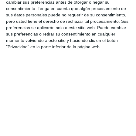
cambiar sus preferencias antes de otorgar o negar su
consentimiento.
Tenga en cuenta que algún procesamiento de
Con un
valor estimado del contrato
de 38.227,59 euros
sus datos personales puede no requerir de su consentimiento,
se contempla una duración de un año en lo que respecta a
pero usted tiene el derecho de rechazar tal procesamiento. Sus
la prestación de este servicio. Los Interesados tiene como
preferencias se aplicarán solo a este sitio web. Puede cambiar
sus preferencias o retirar su consentimiento en cualquier
plazo hasta el próximo 25 de junio a las 23:59 horas para
momento volviendo a este sitio y haciendo clic en el botón
la presentación de la oferta.
"Privacidad" en la parte inferior de la página web.
Sobre el objeto del contrato, el pliego de prescripciones
técnicas explica que la vigilancia ordinaria es la que “se
realiza todos los días laborables de lunes a viernes de 17
a 21 horas (4 horas diarias) por un vigilante, siendo un
total de 245 días de prestación del servicio, a contar desde
el día siguiente de adjudicación del servicio”.
Se trata de un total de 980 horas en horario laborable
normal repartidas en 245 días, prestadas por un vigilante
con un importe máximo de 21.275,80 euros, financiados
desde la partida de gastos de mantenimiento de la