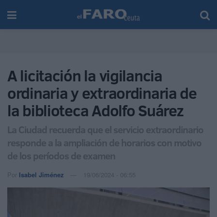
A licitación la vigilancia
ordinaria y extraordinaria de
la biblioteca Adolfo Suárez
La Ciudad recuerda que el servicio extraordinario
responde a la ampliación de horarios con motivo
de los períodos de examen
Por
Isabel Jiménez
19/06/2024 - 06:55