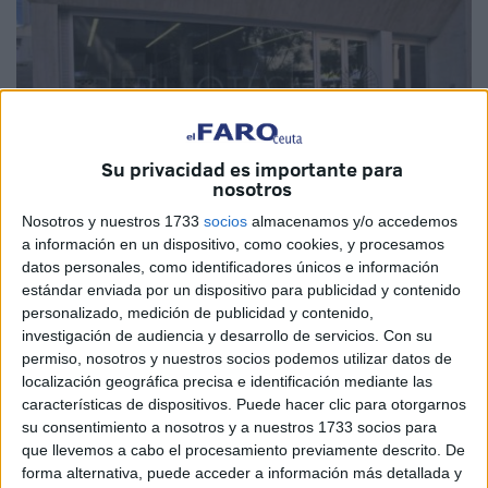
Su privacidad es importante para
nosotros
Nosotros y nuestros 1733
socios
almacenamos y/o accedemos
a información en un dispositivo, como cookies, y procesamos
Imagen de archivo
datos personales, como identificadores únicos e información
estándar enviada por un dispositivo para publicidad y contenido
personalizado, medición de publicidad y contenido,
investigación de audiencia y desarrollo de servicios.
Con su
permiso, nosotros y nuestros socios podemos utilizar datos de
La Ciudad Autónoma de de Ceuta
ha publicado en la
localización geográfica precisa e identificación mediante las
Plataforma de Contratación del Sector Público la licitación
características de dispositivos. Puede hacer clic para otorgarnos
relativa al contrato servicio vigilancia, ordinaria y
su consentimiento a nosotros y a nuestros 1733 socios para
que llevemos a cabo el procesamiento previamente descrito. De
extraordinaria en las instalaciones de la
Biblioteca
forma alternativa, puede acceder a información más detallada y
Pública
del Estado Adolfo Suárez de Ceuta.