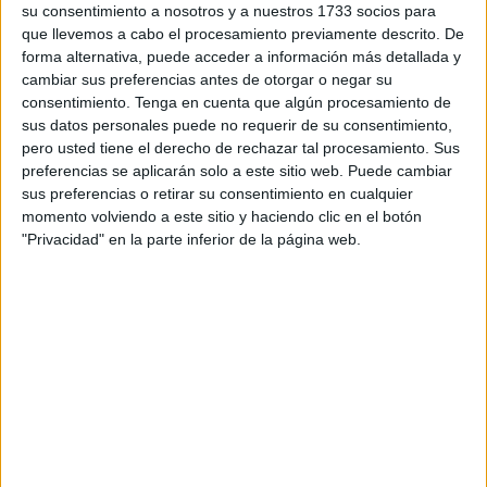
El contrato tendrá un plazo de ejecución de un año, con la
su consentimiento a nosotros y a nuestros 1733 socios para
posibilidad de prórroga por otro más. La fecha en la que
que llevemos a cabo el procesamiento previamente descrito. De
termina la actual prestación del servicio de vigilancia en la
forma alternativa, puede acceder a información más detallada y
cambiar sus preferencias antes de otorgar o negar su
UCA es el 31 de mayo de 2023.
consentimiento.
Tenga en cuenta que algún procesamiento de
sus datos personales puede no requerir de su consentimiento,
La Ciudad requiere el trabajo de dos vigilantes los meses
pero usted tiene el derecho de rechazar tal procesamiento. Sus
de enero, febrero, marzo, abril, mayo, octubre, noviembre y
preferencias se aplicarán solo a este sitio web. Puede cambiar
diciembre: de lunes a viernes de 07:45 a 15:15 horas,
sus preferencias o retirar su consentimiento en cualquier
festivos no incluidos. Y otros dos vigilantes los meses de
momento volviendo a este sitio y haciendo clic en el botón
"Privacidad" en la parte inferior de la página web.
junio, julio, agosto y septiembre: de lunes a viernes de
07:45 a 14:15 horas, festivos no incluido.
Los vigilantes de seguridad desempeñarán las funciones
propias establecidas como ejercer la vigilancia y
protección de bienes, establecimientos, lugares y eventos,
tanto privados como públicos, así como la protección de
las personas que puedan encontrarse en los mismos,
llevando a cabo las comprobaciones, registros y