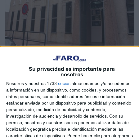
Imagen de archivo
Su privacidad es importante para
nosotros
Nosotros y nuestros 1733
socios
almacenamos y/o accedemos
La Ciudad
ha sacado a licitación el servicio de vigilancia y
a información en un dispositivo, como cookies, y procesamos
seguridad privada sin arma para las dependencias del
datos personales, como identificadores únicos e información
Plan sobre Drogas
, otras Conductas Adictivas y otros
estándar enviada por un dispositivo para publicidad y contenido
lugares de dispensación de metadona, en Ceuta,
personalizado, medición de publicidad y contenido,
investigación de audiencia y desarrollo de servicios.
Con su
dependientes de la
Consejería de Sanidad
, Consumo y
permiso, nosotros y nuestros socios podemos utilizar datos de
Gobernación.
localización geográfica precisa e identificación mediante las
características de dispositivos. Puede hacer clic para otorgarnos