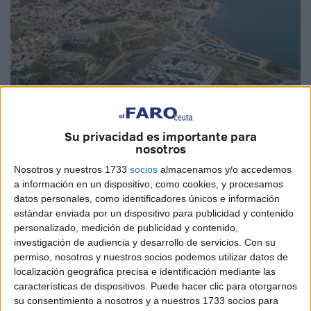
Su privacidad es importante para
nosotros
Imagen cedida
Nosotros y nuestros 1733
socios
almacenamos y/o accedemos
a información en un dispositivo, como cookies, y procesamos
datos personales, como identificadores únicos e información
estándar enviada por un dispositivo para publicidad y contenido
La Entidad Pública Empresarial de Suelo ( SEPES)
personalizado, medición de publicidad y contenido,
adscrita al Ministerio de Vivienda y Agenda Urbana
investigación de audiencia y desarrollo de servicios.
Con su
permiso, nosotros y nuestros socios podemos utilizar datos de
(MIVAU), ha dado un paso para el desarrollo del proyecto
localización geográfica precisa e identificación mediante las
de construcción de
90 viviendas y locales comerciales
características de dispositivos. Puede hacer clic para otorgarnos
en la parcela D2 de la actuación
Loma Colmenar
en
su consentimiento a nosotros y a nuestros 1733 socios para