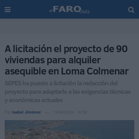
A licitación el proyecto de 90
viviendas para alquiler
asequible en Loma Colmenar
SEPES ha puesto a licitación la redacción del
proyecto para adaptarlo a las exigencias técnicas
y económicas actuales
Por
Isabel Jiménez
12/06/2024 - 16:52