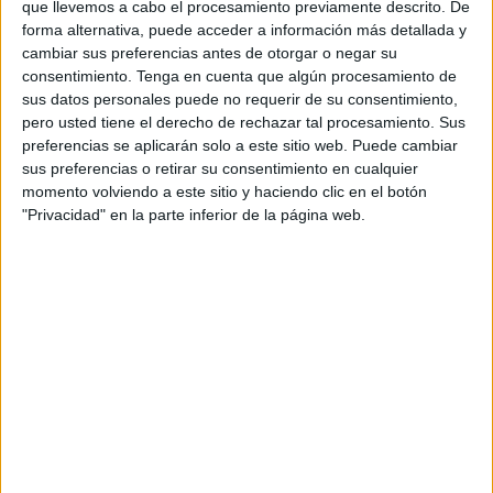
Ceuta con la licitación del contrato de redacción del
que llevemos a cabo el procesamiento previamente descrito. De
forma alternativa, puede acceder a información más detallada y
proyecto.
cambiar sus preferencias antes de otorgar o negar su
consentimiento.
Tenga en cuenta que algún procesamiento de
El objeto del contrato es la
actualización del proyecto de
sus datos personales puede no requerir de su consentimiento,
ejecución
, ya que fue redactado en
octubre de 2020
, así
pero usted tiene el derecho de rechazar tal procesamiento. Sus
como de todos aquellos documentos técnicos
preferencias se aplicarán solo a este sitio web. Puede cambiar
complementarios legalmente exigibles, a fin de que el
sus preferencias o retirar su consentimiento en cualquier
momento volviendo a este sitio y haciendo clic en el botón
proyecto se adapte técnica y económicamente a los
"Privacidad" en la parte inferior de la página web.
requerimientos actuales.
Dentro de esta nueva redacción se incluye as tareas de
seguimiento durante la tramitación administrativa hasta la
obtención de la licencia de obra y calificación provisional
como vivienda protegida
Esta actuación está adscrita al Plan de Vivienda para el
Alquiler Asequible del Ministerio de Vivienda y Agenda
Urbana, permitirá el desarrollo de 90 viviendas y locales
comerciales.