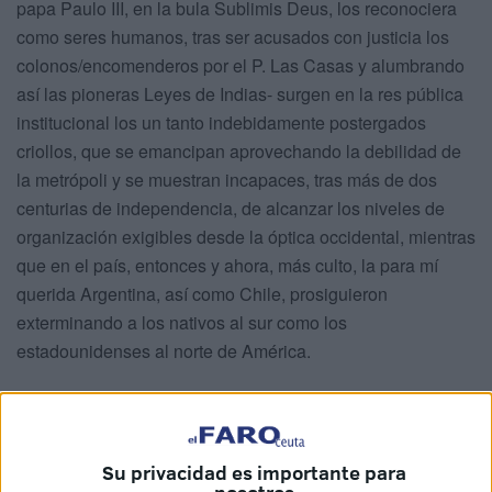
papa Paulo III, en la bula Sublimis Deus, los reconociera
como seres humanos, tras ser acusados con justicia los
colonos/encomenderos por el P. Las Casas y alumbrando
así las pioneras Leyes de Indias- surgen en la res pública
institucional los un tanto indebidamente postergados
criollos, que se emancipan aprovechando la debilidad de
la metrópoli y se muestran incapaces, tras más de dos
centurias de independencia, de alcanzar los niveles de
organización exigibles desde la óptica occidental, mientras
que en el país, entonces y ahora, más culto, la para mí
querida Argentina, así como Chile, prosiguieron
exterminando a los nativos al sur como los
estadounidenses al norte de América.
Pero aquí se está tratando el campo diplomático en clave
instrumental, distinto del que con las dosis de heterodoxia
que habría que precisar, facultó a holandeses e ingleses,
Su privacidad es importante para
en primer lugar, a endosarnos la leyenda negra, sobre todo