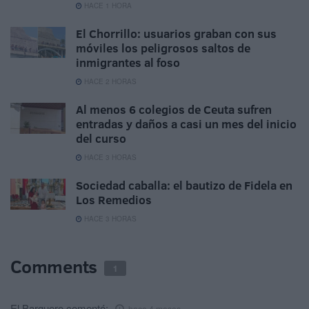
HACE 1 HORA
El Chorrillo: usuarios graban con sus
móviles los peligrosos saltos de
inmigrantes al foso
HACE 2 HORAS
Al menos 6 colegios de Ceuta sufren
entradas y daños a casi un mes del inicio
del curso
HACE 3 HORAS
Sociedad caballa: el bautizo de Fidela en
Los Remedios
HACE 3 HORAS
Comments
1
El Barquero
comentó:
hace 4 meses