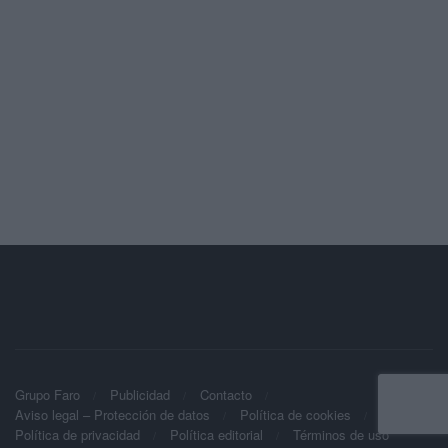
Grupo Faro
Publicidad
Contacto
Aviso legal – Protección de datos
Política de cookies
Política de privacidad
Política editorial
Términos de uso