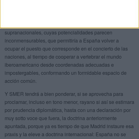
Cumbre, en Ecuador, sólo asistieron cinco jefes de Estado.
Y siempre a la búsqueda irrenunciable de un lobby
iberoamericano, un aparato funcional ante entes
supranacionales, cuyas potencialidades parecen
inconmensurables, que permitiría a España volver a
ocupar el puesto que corresponde en el concierto de las
naciones, al tiempo de cooperar a vertebrar el mundo
iberoamericano desde coordenadas adecuadas e
impostergables, conformando un formidable espacio de
acción común.
Y SMER tendrá a bien ponderar, si se aprovecha para
proclamar, incluso en tono menor, rayano si así se estimara
por prudencia diplomática, hasta con una declaración por
muy sotto voce que fuera, la doctrina anteriormente
apuntada, porque ya es tiempo de que Madrid instaure esa
praxis y la eleve a doctrina internacional: España no se