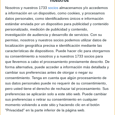
nosotros
en América frente al gran hecho hispánico del mestizaje,
Nosotros y nuestros 1733
socios
almacenamos y/o accedemos
tal vez el único que permite humanizar las conquistas,
a información en un dispositivo, como cookies, y procesamos
ignorado por los británicos et alii. Como también
datos personales, como identificadores únicos e información
procedería diferenciar el origen de la inquina holandesa,
estándar enviada por un dispositivo para publicidad y contenido
personalizado, medición de publicidad y contenido,
basada en buena parte en la extralimitación de unos
investigación de audiencia y desarrollo de servicios.
Con su
tercios que tantas veces se tiñeron de excesos y en los
permiso, nosotros y nuestros socios podemos utilizar datos de
que no todos de aquellos sobresalientes
localización geográfica precisa e identificación mediante las
milites/mercenarios, “que todo lo sufren en cualquier
características de dispositivos. Puede hacer clic para otorgarnos
su consentimiento a nosotros y a nuestros 1733 socios para
asalto, sólo no sufren que les hablen alto” como acuñó
que llevemos a cabo el procesamiento previamente descrito. De
Calderón de la Barca, eran españoles, con la de los
forma alternativa, puede acceder a información más detallada y
ingleses, contra los que nos defendimos más veces que
cambiar sus preferencias antes de otorgar o negar su
atacamos y que nos han terminado dejando en el desigual
consentimiento.
Tenga en cuenta que algún procesamiento de
sus datos personales puede no requerir de su consentimiento,
balance, el baldón de Gibraltar. En este punto, resulta
pero usted tiene el derecho de rechazar tal procesamiento. Sus
imperativo, amén de didáctico, mi habitual recurso a
preferencias se aplicarán solo a este sitio web. Puede cambiar
Gondomar, el embajador más positivamente activo que
sus preferencias o retirar su consentimiento en cualquier
hemos tenido ante la corte de San Jaime, “donde
momento volviendo a este sitio y haciendo clic en el botón
"Privacidad" en la parte inferior de la página web.
compartía botella con el rey Jacobo I”: “A Ynglaterra