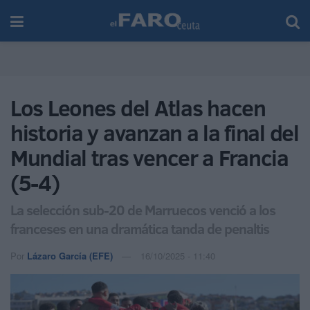
Los Leones del Atlas hacen
historia y avanzan a la final del
Mundial tras vencer a Francia
(5-4)
La selección sub-20 de Marruecos venció a los
franceses en una dramática tanda de penaltis
Por
Lázaro García (EFE)
16/10/2025 - 11:40