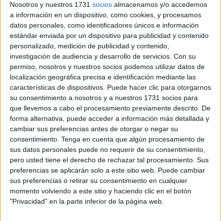
Nosotros y nuestros 1731
socios
almacenamos y/o accedemos
Marruecos
y
Francia
igualaron 1-1 en el tiempo
a información en un dispositivo, como cookies, y procesamos
reglamentario y mantuvieron el equilibrio en la
prórroga
datos personales, como identificadores únicos e información
estándar enviada por un dispositivo para publicidad y contenido
del partido jugado en el estadio Elías Figueroa Brander.
personalizado, medición de publicidad y contenido,
investigación de audiencia y desarrollo de servicios.
Con su
Los Leones del Atlas
, que terminaron en el
cuarto
permiso, nosotros y nuestros socios podemos utilizar datos de
puesto del Mundial 2022 en Catar
, este pasado
localización geográfica precisa e identificación mediante las
miércoles se clasificaron por primera vez a la
final de un
características de dispositivos. Puede hacer clic para otorgarnos
Mundial sub-20
.
su consentimiento a nosotros y a nuestros 1731 socios para
que llevemos a cabo el procesamiento previamente descrito. De
La figura del partido surgió sobre el final. El
tercer
forma alternativa, puede acceder a información más detallada y
cambiar sus preferencias antes de otorgar o negar su
guardameta Abdelhakim Misbahi
, que entró en el minuto
consentimiento.
Tenga en cuenta que algún procesamiento de
125
solo para la tanda, detuvo el
lanzamiento definitivo
a
sus datos personales puede no requerir de su consentimiento,
Djylian N'Guesan
.
pero usted tiene el derecho de rechazar tal procesamiento. Sus
preferencias se aplicarán solo a este sitio web. Puede cambiar
Los dos equipos plantearon un libreto conservador que les
sus preferencias o retirar su consentimiento en cualquier
anuló en el centro del campo, pero les ocasionó un
gran
momento volviendo a este sitio y haciendo clic en el botón
desgaste físico
.
"Privacidad" en la parte inferior de la página web.