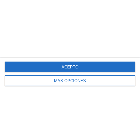
Smail Bakhty; Naim Byar, Taha Majni (Younes El Bahraoui,
m.120), Yassine Khalifi, Othmane Maamma (Hamony,
m.120); Gessime Yassine (Boumassaoudi, m.120) ) y
Yassir Zabiri.
Seleccionador:
Mohamed Ouahbi.
ACEPTO
MÁS OPCIONES