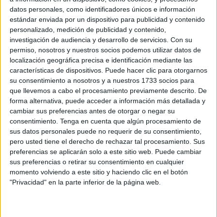
datos personales, como identificadores únicos e información
impulsado por la familia, su padre regala vida a los niños
estándar enviada por un dispositivo para publicidad y contenido
que más lo necesitan.
personalizado, medición de publicidad y contenido,
investigación de audiencia y desarrollo de servicios.
Con su
Emilio de Villota, antes de comenzar esta entrevista, quiso
permiso, nosotros y nuestros socios podemos utilizar datos de
dejar muy claro que detrás de él “no hay ni
localización geográfica precisa e identificación mediante las
fundamentación, ni una ONG y que no hay ninguna cuenta
características de dispositivos. Puede hacer clic para otorgarnos
corriente detrás del 'legado' de María”. “Sus ganas de vivir”
su consentimiento a nosotros y a nuestros 1733 socios para
que llevemos a cabo el procesamiento previamente descrito. De
es lo que transmite Emilio de Villota sobre su hija María,
forma alternativa, puede acceder a información más detallada y
que dejó un legado para el recuerdo.
cambiar sus preferencias antes de otorgar o negar su
consentimiento.
Tenga en cuenta que algún procesamiento de
Hubo un hecho que marcó el antes y el después en las
sus datos personales puede no requerir de su consentimiento,
vidas de la familia Villota Comba: el terrible accidente que
pero usted tiene el derecho de rechazar tal procesamiento. Sus
María sufrió, realizando un test en el aeródromo de
preferencias se aplicarán solo a este sitio web. Puede cambiar
sus preferencias o retirar su consentimiento en cualquier
Duxford, y que causaría su muerte un año más tarde.
momento volviendo a este sitio y haciendo clic en el botón
"Privacidad" en la parte inferior de la página web.
Tras ser intervenida de urgencia en Cambridge, María
regresó a España, en un avión medicalizado, para volver a
ser ingresada en el Hospital de La Paz donde de nuevo