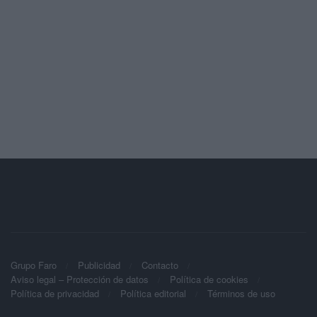
Grupo Faro
Publicidad
Contacto
Aviso legal – Protección de datos
Política de cookies
Política de privacidad
Política editorial
Términos de uso