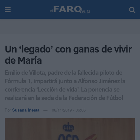
Un ‘legado’ con ganas de vivir
de María
Emilio de Villota, padre de la fallecida piloto de
Fórmula 1, impartirá junto a Alfonso Jiménez la
conferencia ‘Lección de vida’. La ponencia se
realizará en la sede de la Federación de Fútbol
Por
Susana Iñesta
08/11/2019 - 06:06