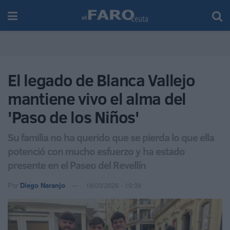
El legado de Blanca Vallejo
mantiene vivo el alma del
'Paso de los Niños'
Su familia no ha querido que se pierda lo que ella
potenció con mucho esfuerzo y ha estado
presente en el Paseo del Revellín
Por
Diego Naranjo
18/03/2026 - 19:39