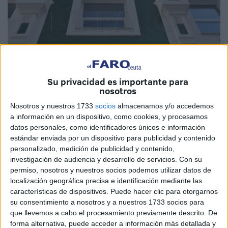
Su privacidad es importante para
nosotros
Imagen de archivo
Nosotros y nuestros 1733
socios
almacenamos y/o accedemos
a información en un dispositivo, como cookies, y procesamos
datos personales, como identificadores únicos e información
estándar enviada por un dispositivo para publicidad y contenido
personalizado, medición de publicidad y contenido,
La
Fundación
Premio Convivencia, de la
Consejería
de
investigación de audiencia y desarrollo de servicios.
Con su
Educación
y Cultura, ha abierto el plazo de inscripción
permiso, nosotros y nuestros socios podemos utilizar datos de
para la realización de dos sesiones de talleres de
localización geográfica precisa e identificación mediante las
características de dispositivos. Puede hacer clic para otorgarnos
arqueología experimental, en concreto, sobre escritura en
su consentimiento a nosotros y a nuestros 1733 socios para
la Edad Media y titulado ‘Scriptorium Medieval’, que se
que llevemos a cabo el procesamiento previamente descrito. De
llevarán a cabo en el Centro Cultural Estación del
forma alternativa, puede acceder a información más detallada y