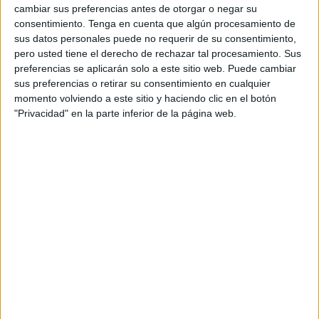
Ferrocarril los días 30 y 31 de marzo a partir de las 17.00
cambiar sus preferencias antes de otorgar o negar su
consentimiento.
Tenga en cuenta que algún procesamiento de
horas.
sus datos personales puede no requerir de su consentimiento,
pero usted tiene el derecho de rechazar tal procesamiento. Sus
En total, se han previsto 60 plazas, 30 por sesión, en los
preferencias se aplicarán solo a este sitio web. Puede cambiar
que se introducirá a los participantes, de forma sencilla y
sus preferencias o retirar su consentimiento en cualquier
concisa, en algunas técnicas, materiales, y herramientas
momento volviendo a este sitio y haciendo clic en el botón
utilizadas en aquellos tiempos. Los talleres también
"Privacidad" en la parte inferior de la página web.
servirán para analizar los tipos de caligrafía y comprender
su utilidad, la ilustración, y las letras capitulares a la hora
de elaborar un manuscrito y conformar de modo artesanal
un libro, y se experimentará con los materiales originales
que se usaban en la época, a base de cálamos, plumas,
pinceles, tintas ferrogálicas y temples.
Un poco de historia
Durante toda la
Edad Media
, hasta la invención de la
imprenta a mediados del siglo XV, los monjes de los