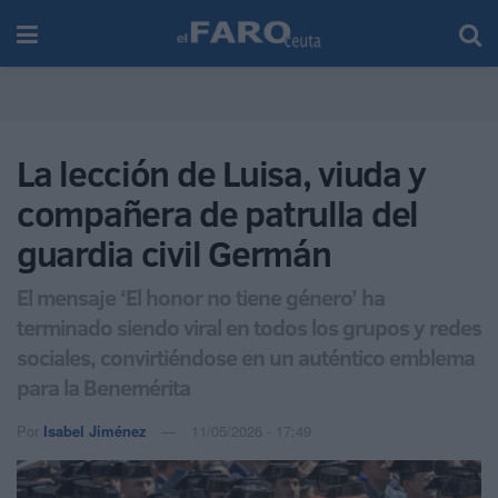
La lección de Luisa, viuda y
compañera de patrulla del
guardia civil Germán
El mensaje ‘El honor no tiene género’ ha
terminado siendo viral en todos los grupos y redes
sociales, convirtiéndose en un auténtico emblema
para la Benemérita
Por
Isabel Jiménez
11/05/2026 - 17:49