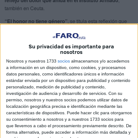
reflejo del dolor que anida en el Instituto Armado
,
también en Ceuta.
“El honor no tiene género”
, se titula esta reflexión que
pone el foco en la
viuda del
agente Germán Pérez
,
uno
de los
dos guardias civiles fallecidos
cuando perseguían
a una
narcolancha
en aguas de Huelva.
Su privacidad es importante para
nosotros
“Hay imágenes que no necesitan explicación porque te
Nosotros y nuestros 1733
socios
almacenamos y/o accedemos
golpean directamente en el alma. Ver a
Luisa
, guardia civil
a información en un dispositivo, como cookies, y procesamos
y viuda de Germán, cargando a hombros el féretro de su
datos personales, como identificadores únicos e información
estándar enviada por un dispositivo para publicidad y contenido
esposo, es la definición más pura de coraje, amor y
personalizado, medición de publicidad y contenido,
servicio”.
investigación de audiencia y desarrollo de servicios.
Con su
permiso, nosotros y nuestros socios podemos utilizar datos de
“Luisa
nos ha dado a todos una lección
de lo que
localización geográfica precisa e identificación mediante las
significa ser REFERENTE”, concreta el mensaje
características de dispositivos. Puede hacer clic para otorgarnos
compartido por la Guardia Civil de toda España.
su consentimiento a nosotros y a nuestros 1733 socios para
que llevemos a cabo el procesamiento previamente descrito. De
forma alternativa, puede acceder a información más detallada y