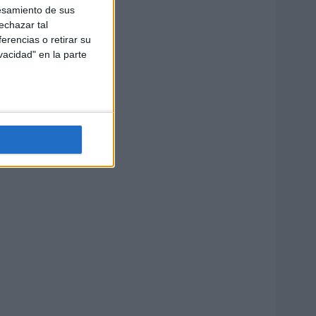
esamiento de sus
echazar tal
erencias o retirar su
vacidad" en la parte