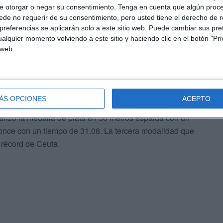
e otorgar o negar su consentimiento.
Tenga en cuenta que algún proc
de no requerir de su consentimiento, pero usted tiene el derecho de r
referencias se aplicarán solo a este sitio web. Puede cambiar sus pref
alquier momento volviendo a este sitio y haciendo clic en el botón "Pri
 web.
en 50 de mariposa y braza. En la primera modalidad
egistró 33.06 lo que le llevó a conseguir la medalla de
ÁS OPCIONES
ACEPTO
la semana pasada en Torremolinos, volvió a pisar podio y
canzó la medalla de plata en 50 metros espalda con un
bronce con un tiempo de 31.08. La tercera modalidad que
 récord de Ceuta.