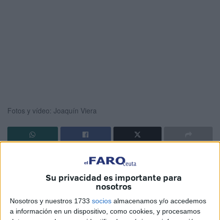
Fotos y vídeo: Joaquín Viera
La
escritora
e ilustradora canaria Lana Corujo
ha
llegado a
Ceuta
para encontrarse con sus lectores y
Su privacidad es importante para
hablar sobre su primera novela,
‘Han cantado bingo’.
nosotros
Nosotros y nuestros 1733
socios
almacenamos y/o accedemos
Ya el pasado viernes el club de lectura de la ciudad tuvo
a información en un dispositivo, como cookies, y procesamos
un
encuentro para debatir sobre esta historia
y este