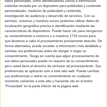
datos personales, como identificadores únicos e información
lunes tendrían la oportunidad de conocer más en
estándar enviada por un dispositivo para publicidad y contenido
profundidad sobre Lana Corujo y todo su proceso creativo.
personalizado, medición de publicidad y contenido,
investigación de audiencia y desarrollo de servicios.
Con su
Aunque ya tiene dos poemarios publicados
, con este libro
permiso, nosotros y nuestros socios podemos utilizar datos de
localización geográfica precisa e identificación mediante las
dio el salto a la prosa y no se esperaba el éxito y la
características de dispositivos. Puede hacer clic para otorgarnos
gran acogida que está teniendo.
su consentimiento a nosotros y a nuestros 1733 socios para
que llevemos a cabo el procesamiento previamente descrito. De
Que lean su libro, un auténtico
forma alternativa, puede acceder a información más detallada y
cambiar sus preferencias antes de otorgar o negar su
regalo
consentimiento.
Tenga en cuenta que algún procesamiento de
sus datos personales puede no requerir de su consentimiento,
Lana Corujo pertenece a una nueva generación de
pero usted tiene el derecho de rechazar tal procesamiento. Sus
preferencias se aplicarán solo a este sitio web. Puede cambiar
escritores jóvenes, tal y como ha expresado el director de
sus preferencias o retirar su consentimiento en cualquier
la biblioteca, José Antonio Alarcón, y ella se muestra
momento volviendo a este sitio y haciendo clic en el botón
“agradecidísima porque yo solamente escribí una
"Privacidad" en la parte inferior de la página web.
novela, que fue la que me apeteció escribir, pero
son los
lectores y lectoras las que le han dado esta vida y las
que me dan a mí el regalo de vivir este tipo de