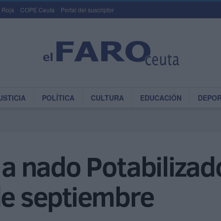
 Roja
COPE Ceuta
Portal del suscriptor
USTICIA
POLÍTICA
CULTURA
EDUCACIÓN
DEPO
 a nado Potabilizad
de septiembre