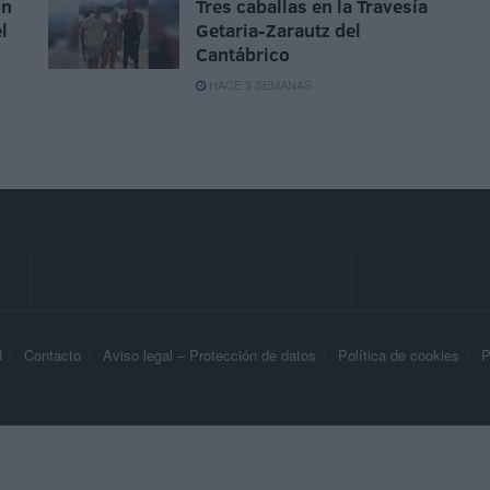
ín
Tres caballas en la Travesía
l
Getaria-Zarautz del
Cantábrico
HACE 3 SEMANAS
d
Contacto
Aviso legal – Protección de datos
Política de cookies
P