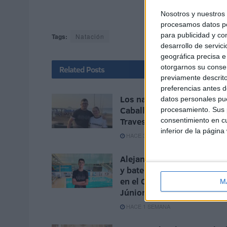
Nosotros y nuestro
procesamos datos per
para publicidad y co
Tags:
Natación
desarrollo de servici
geográfica precisa e 
otorgarnos su conse
Related
Posts
previamente descrito
preferencias antes d
Los nadadores del CN
datos personales pue
Caballa destacan en la
procesamiento. Sus p
Travesía de la isla
consentimiento en cu
inferior de la página
HACE 3 DÍAS
Alejandro López Galán bril
y bate seis récords de Ceu
en el Campeonato de Espa
M
Júnior
HACE 1 SEMANA