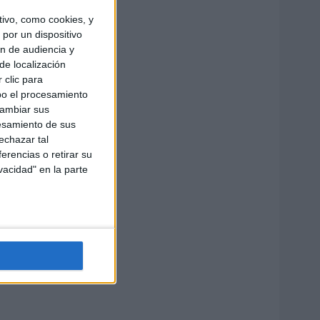
ivo, como cookies, y
por un dispositivo
ón de audiencia y
de localización
 clic para
bo el procesamiento
cambiar sus
esamiento de sus
echazar tal
erencias o retirar su
vacidad" en la parte