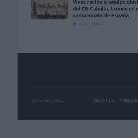
Vivas recibe al equipo alev
del CN Caballa, bronce en e
campeonato de España
HACE 2 SEMANAS
Grupo Faro
Publicida
Grupo Faro © 2023