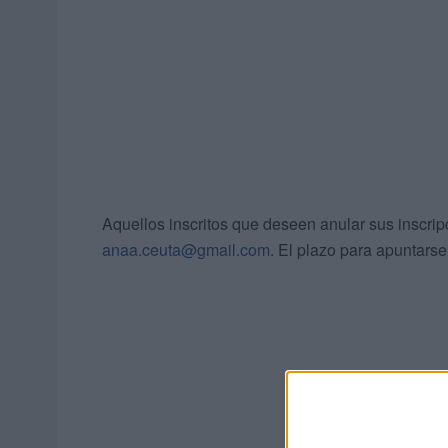
Aquellos inscritos que deseen anular sus inscripc
anaa.ceuta@gmail.com
. El plazo para apuntars