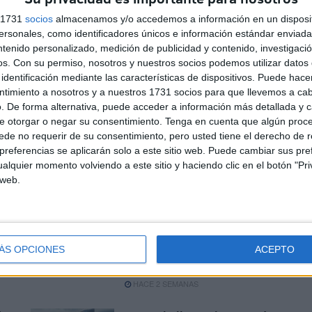
s 1731
socios
almacenamos y/o accedemos a información en un disposit
sonales, como identificadores únicos e información estándar enviada 
ntenido personalizado, medición de publicidad y contenido, investigaci
os.
Con su permiso, nosotros y nuestros socios podemos utilizar datos 
identificación mediante las características de dispositivos. Puede hacer
ntimiento a nosotros y a nuestros 1731 socios para que llevemos a ca
. De forma alternativa, puede acceder a información más detallada y 
e otorgar o negar su consentimiento.
Tenga en cuenta que algún proc
La Travesía a Nado Puerto de
de no requerir de su consentimiento, pero usted tiene el derecho de r
Ceuta, el próximo 5 de
referencias se aplicarán solo a este sitio web. Puede cambiar sus pref
agosto
alquier momento volviendo a este sitio y haciendo clic en el botón "Pri
 web.
HACE 1 SEMANA
la
Buen papel de Alejandro
ta
López Galán en el
ña
Campeonato de España
ÁS OPCIONES
ACEPTO
Juvenil
HACE 2 SEMANAS