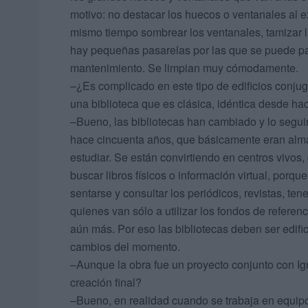
motivo: no destacar los huecos o ventanales al e
mismo tiempo sombrear los ventanales, tamizar 
hay pequeñas pasarelas por las que se puede pas
mantenimiento. Se limpian muy cómodamente.
–¿Es complicado en este tipo de edificios conju
una biblioteca que es clásica, idéntica desde ha
–Bueno, las bibliotecas han cambiado y lo segu
hace cincuenta años, que básicamente eran alma
estudiar. Se están convirtiendo en centros vivos,
buscar libros físicos o información virtual, porq
sentarse y consultar los periódicos, revistas, te
quienes van sólo a utilizar los fondos de referen
aún más. Por eso las bibliotecas deben ser edific
cambios del momento.
­–Aunque la obra fue un proyecto conjunto con I
creación final?
–Bueno, en realidad cuando se trabaja en equipo