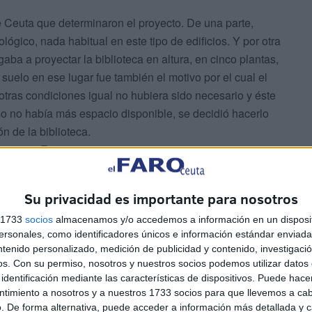
de Ceuta que determinaron el proyecto. De una parte,
lógico, nada habitual en este tipo de edificios. Y por otra
ba a proyectar la biblioteca en altura, en cinco plantas,
elo en ese lugar fue también el motivo por el cual el
 otras condiciones igual no hubiera sido necesario y éste
o no había más espacio disponible, se decidió hacerlo
n de la biblioteca.
única en España...
ios que incorporan yacimientos pero en esos casos lo que
terio de Cultura, es relegarlo a un semisótano, reduciendo
Su privacidad es importante para nosotros
erdad tienen interés en conocerlo, o investigadores que
os del pasado. En el caso de Ceuta la apuesta fue otra:
s 1733
socios
almacenamos y/o accedemos a información en un disposit
sonales, como identificadores únicos e información estándar enviada 
cio central de la Biblioteca.
ntenido personalizado, medición de publicidad y contenido, investigaci
 le suele colocar a la Biblioteca para referirse a ella?
os.
Con su permiso, nosotros y nuestros socios podemos utilizar datos 
iderarla contemporánea. Lo es porque se trata de una
identificación mediante las características de dispositivos. Puede hacer
nticiparse a nada, sino ser de su momento. Es un edifico
ntimiento a nosotros y a nuestros 1733 socios para que llevemos a ca
. De forma alternativa, puede acceder a información más detallada y 