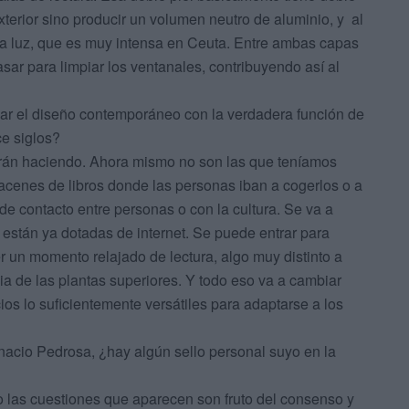
xterior sino producir un volumen neutro de aluminio, y al
la luz, que es muy intensa en Ceuta. Entre ambas capas
ar para limpiar los ventanales, contribuyendo así al
gar el diseño contemporáneo con la verdadera función de
ce siglos?
irán haciendo. Ahora mismo no son las que teníamos
cenes de libros donde las personas iban a cogerlos o a
 de contacto entre personas o con la cultura. Se va a
ue están ya dotadas de internet. Se puede entrar para
ner un momento relajado de lectura, algo muy distinto a
cia de las plantas superiores. Y todo eso va a cambiar
ios lo suficientemente versátiles para adaptarse a los
gnacio Pedrosa, ¿hay algún sello personal suyo en la
 las cuestiones que aparecen son fruto del consenso y