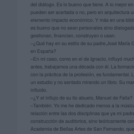
del diálogo. Es lo bueno que tiene. A lo mejor e
pueden ser acertada o no, pero en arquitectura 
elemento impacto económico. Y más en una bibli
es bueno que no sean personales sino dialogadas
gestionan, financian, construyen o usan.
–¿Qué hay en su estilo de su padre,José María Ga
en España?
–En mi caso, como en el de Ignacio, influyó much
antes, trabajamos una década con él. La formació
con la práctica de la profesión, es fundamental.
un estudio y no sentado mirando un libro. Su man
influido.
–¿Y el influjo de su tío abuelo, Manuel de Falla?
–También. Yo me he dedicado menos a la música y
relación entre las dos disciplinas que ya mi pad
construcción de auditorios, sino teóricamente con
Academia de Bellas Artes de San Fernando, que s