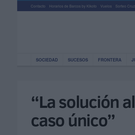
Contacto
Horarios de Barcos by Kikoto
Vuelos
Sorteo Cruz
SOCIEDAD
SUCESOS
FRONTERA
J
“La solución a
caso único”