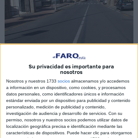
La Avenida Otero será objeto de una importante reforma dentro
del Plan de Barriadas.
Su privacidad es importante para
nosotros
Nosotros y nuestros 1733
socios
almacenamos y/o accedemos
a información en un dispositivo, como cookies, y procesamos
datos personales, como identificadores únicos e información
La ausencia de elementos de interés da
estándar enviada por un dispositivo para publicidad y contenido
luz verde a la continuación del proyecto
personalizado, medición de publicidad y contenido,
investigación de audiencia y desarrollo de servicios.
Con su
de reforma que redactan técnicos de la
permiso, nosotros y nuestros socios podemos utilizar datos de
Ciudad
localización geográfica precisa e identificación mediante las
características de dispositivos. Puede hacer clic para otorgarnos