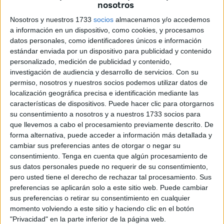
nosotros
Salvo alguna salida del Cuerpo de la Policía Local y de
Nosotros y nuestros 1733
socios
almacenamos y/o accedemos
Bomberos al mediodía de ayer, la jornada de domingo
a información en un dispositivo, como cookies, y procesamos
transcurrió sin mayores sobresaltos en Melilla durante un
datos personales, como identificadores únicos e información
estándar enviada por un dispositivo para publicidad y contenido
día que estuvo marcado por el desarrollo del Triatlón.
personalizado, medición de publicidad y contenido,
Tan tranquila fue la jornada que la única salida que efectuó
investigación de audiencia y desarrollo de servicios.
Con su
ayer el Cuerpo de Bomberos de Melilla fue por la tarde.
permiso, nosotros y nuestros socios podemos utilizar datos de
Tuvieron que presentarse en una vivienda para abrir la
localización geográfica precisa e identificación mediante las
puerta para que los sanitarios pudieran acceder a la
características de dispositivos. Puede hacer clic para otorgarnos
su consentimiento a nosotros y a nuestros 1733 socios para
misma, según fuentes de este servicio de emergencias.
que llevemos a cabo el procesamiento previamente descrito. De
El tiempo también acompañó ayer a los deportistas que
forma alternativa, puede acceder a información más detallada y
acudieron a la ciudad para participar en el Triatlón que
cambiar sus preferencias antes de otorgar o negar su
tuvo lugar por los alrededores de la ciudad y que comenzó
consentimiento.
Tenga en cuenta que algún procesamiento de
sus datos personales puede no requerir de su consentimiento,
en la playa frente al Paseo Marítimo.
pero usted tiene el derecho de rechazar tal procesamiento. Sus
preferencias se aplicarán solo a este sitio web. Puede cambiar
sus preferencias o retirar su consentimiento en cualquier
Related
Posts
momento volviendo a este sitio y haciendo clic en el botón
"Privacidad" en la parte inferior de la página web.