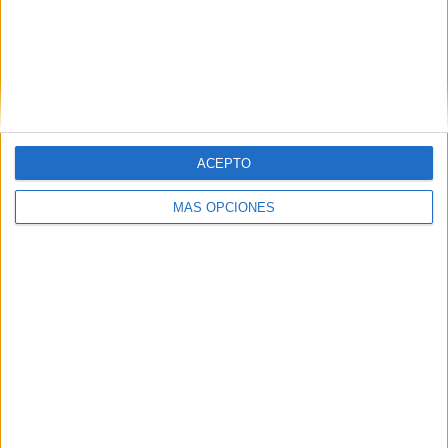
entradas y daños a casi un mes del inicio
del curso
HACE 3 HORAS
Colapso en el CETI: 12 vigilantes para
contener una "situación extrema"
HACE 3 HORAS
ACEPTO
MÁS OPCIONES