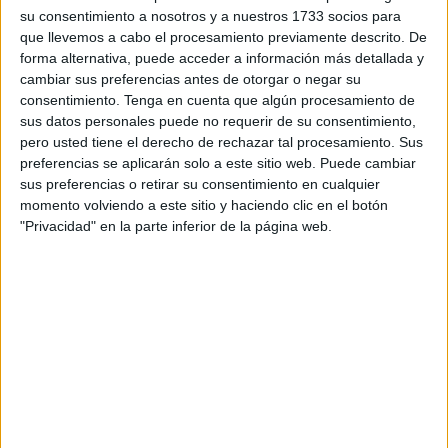
Tribunal Constitucional, Cándido Conde-Pumpido, el
su consentimiento a nosotros y a nuestros 1733 socios para
que llevemos a cabo el procesamiento previamente descrito. De
primer día de las VIII Jornadas Jurídicas de Ceuta que se
forma alternativa, puede acceder a información más detallada y
celebrarán entre lunes y martes.
cambiar sus preferencias antes de otorgar o negar su
consentimiento.
Tenga en cuenta que algún procesamiento de
–Mañana vuelve a Ceuta con motivo de las Jornadas
sus datos personales puede no requerir de su consentimiento,
Jurídicas en las que participará con una conferencia
pero usted tiene el derecho de rechazar tal procesamiento. Sus
sobre los delitos de inmigración ilegal y trata.
preferencias se aplicarán solo a este sitio web. Puede cambiar
sus preferencias o retirar su consentimiento en cualquier
– Para mí constituye un verdadero placer volver a Ceuta.
momento volviendo a este sitio y haciendo clic en el botón
"Privacidad" en la parte inferior de la página web.
Mi esposa pasó en Ceuta parte de su infancia y mi hijo
mayor está casado con una chica de Ceuta. Aquí se ha
bautizado uno de mis nietos y por ello es para mí una
ciudad a la que me siento personalmente muy unido, y a
la que valoro como lo que es: una joya histórica,
arquitectónica y cultural que España mantiene como su
excelsa representación en el norte de África.
–El tema de su conferencia, la inmigración ilegal y la