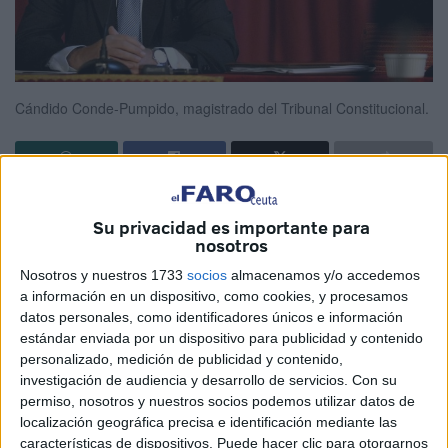
Cándido Conde-Pumpido, magistrado del Tribunal Constitucional.
El magistrado del TC hablará en Ceuta
Su privacidad es importante para
nosotros
sobre la inmigración ilegal y trata humana
Nosotros y nuestros 1733
socios
almacenamos y/o accedemos
a información en un dispositivo, como cookies, y procesamos
La situación fronteriza de nuestra ciudad la hace más
datos personales, como identificadores únicos e información
proclive a sufrir cierto tipo de delitos que no se dan en
estándar enviada por un dispositivo para publicidad y contenido
personalizado, medición de publicidad y contenido,
otras partes de España. Además, las últimas reformas
investigación de audiencia y desarrollo de servicios.
Con su
penales han afectado a uno de los delitos más frecuentes
permiso, nosotros y nuestros socios podemos utilizar datos de
y graves en nuestra ciudad como es la inmigración ilegal y
localización geográfica precisa e identificación mediante las
la trata humana. De este asunto hablará el magistrado del
características de dispositivos. Puede hacer clic para otorgarnos