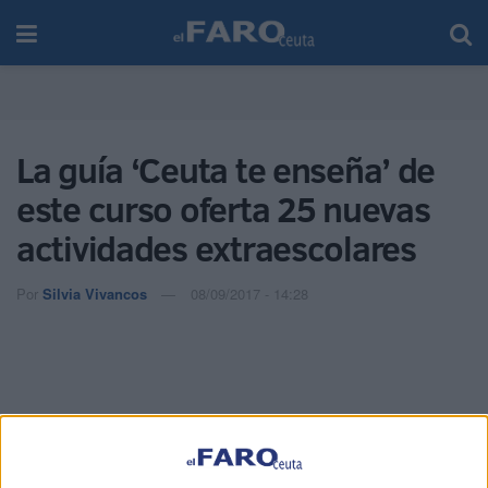
La guía ‘Ceuta te enseña’ de
este curso oferta 25 nuevas
actividades extraescolares
Por
Silvia Vivancos
08/09/2017 - 14:28