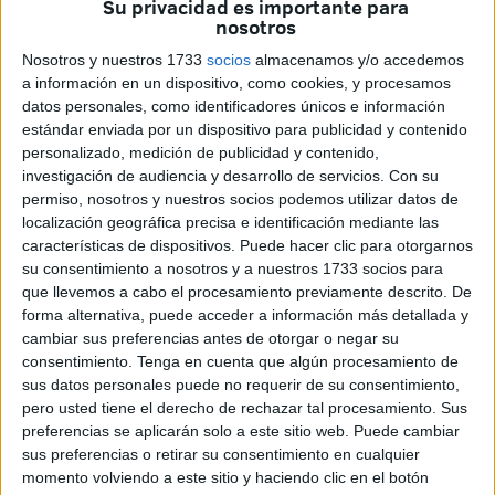
Su privacidad es importante para
nosotros
Nosotros y nuestros 1733
socios
almacenamos y/o accedemos
a información en un dispositivo, como cookies, y procesamos
datos personales, como identificadores únicos e información
estándar enviada por un dispositivo para publicidad y contenido
personalizado, medición de publicidad y contenido,
investigación de audiencia y desarrollo de servicios.
Con su
permiso, nosotros y nuestros socios podemos utilizar datos de
localización geográfica precisa e identificación mediante las
La Ciudad ha editado una nueva edición de la guía ‘Ceuta
características de dispositivos. Puede hacer clic para otorgarnos
te enseña’ que presenta una amplia oferta de actividades
su consentimiento a nosotros y a nuestros 1733 socios para
extraescolares. Solo el pasado año se registraron más de
que llevemos a cabo el procesamiento previamente descrito. De
40.000 participaciones de alumnos en alguna de estas
forma alternativa, puede acceder a información más detallada y
cambiar sus preferencias antes de otorgar o negar su
actividades, 928 de las cuales se llevaron a cabo fuera de
consentimiento.
Tenga en cuenta que algún procesamiento de
los colegios.
sus datos personales puede no requerir de su consentimiento,
pero usted tiene el derecho de rechazar tal procesamiento. Sus
En esta edición se han presentado 25 nuevas ofertas para
preferencias se aplicarán solo a este sitio web. Puede cambiar
los estudiantes ceutíes dirigidas a distintas edades.
sus preferencias o retirar su consentimiento en cualquier
momento volviendo a este sitio y haciendo clic en el botón