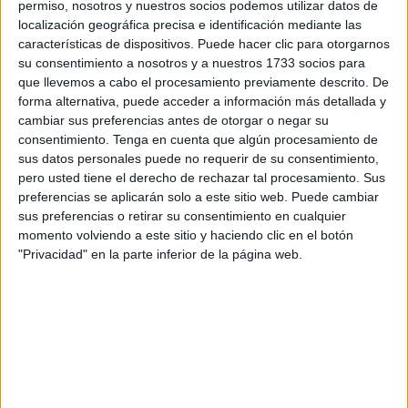
permiso, nosotros y nuestros socios podemos utilizar datos de
serán de Ceuta.
localización geográfica precisa e identificación mediante las
características de dispositivos. Puede hacer clic para otorgarnos
Ya dijo Cecchi que esta ocasión es una de “las más
su consentimiento a nosotros y a nuestros 1733 socios para
importantes de todo el calendario que se propone en
que llevemos a cabo el procesamiento previamente descrito. De
forma alternativa, puede acceder a información más detallada y
Ceuta”. Una relevancia enorme, gigantesca, para el
cambiar sus preferencias antes de otorgar o negar su
calendario deportivo de la Ciudad.
Es la segunda prueba
consentimiento.
Tenga en cuenta que algún procesamiento de
más importante en lo que a participación se refiere y
sus datos personales puede no requerir de su consentimiento,
más turistas lleva a Ceuta, después de la Cuna de la
pero usted tiene el derecho de rechazar tal procesamiento. Sus
preferencias se aplicarán solo a este sitio web. Puede cambiar
Legión
.
sus preferencias o retirar su consentimiento en cualquier
momento volviendo a este sitio y haciendo clic en el botón
1.000 gimnastas competirán en el
"Privacidad" en la parte inferior de la página web.
certamen
Ya avisó
Mari Ángeles Arrabal
, directora técnica de la
Federación de Gimnasia de Ceuta
de la enorme marea
de gimnastas que vendrán a Ceuta para esta cita. Hasta
1.000 participantes estarán en el certamen,
vendrán