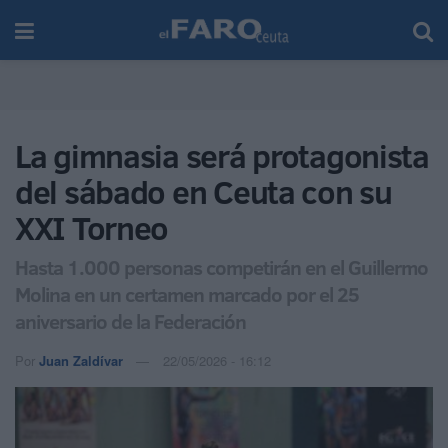
La gimnasia será protagonista
del sábado en Ceuta con su
XXI Torneo
Hasta 1.000 personas competirán en el Guillermo
Molina en un certamen marcado por el 25
aniversario de la Federación
Por
Juan Zaldívar
22/05/2026 - 16:12