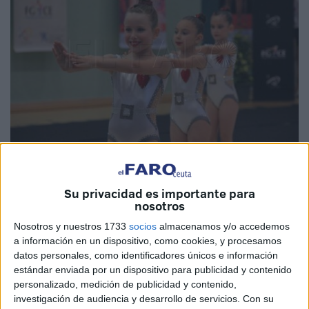
Imagen de archivo
Su privacidad es importante para
nosotros
Nosotros y nuestros 1733
socios
almacenamos y/o accedemos
El ‘Guillermo Molina’ se convertirá este sábado, desde el
a información en un dispositivo, como cookies, y procesamos
mediodía, en el epicentro y escenario del deporte en la
datos personales, como identificadores únicos e información
ciudad autónoma con la celebración del
‘XXI Torneo de
estándar enviada por un dispositivo para publicidad y contenido
personalizado, medición de publicidad y contenido,
Gimnasia Rítmica
de Ceuta
’, que contará con la
investigación de audiencia y desarrollo de servicios.
Con su
participación de más de
1000 gimnastas
, de las cuales 69