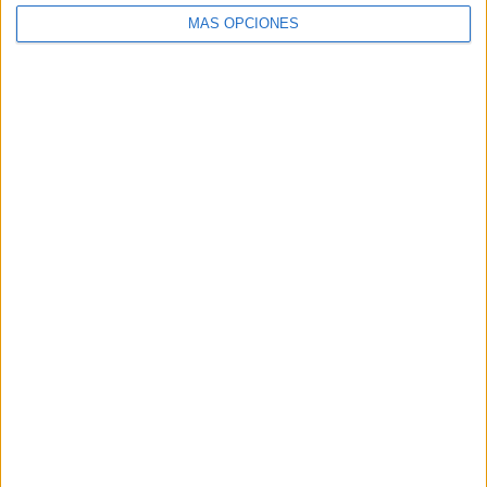
la división
MÁS OPCIONES
HACE 3 MESES
Maalouf defiende en Ceuta el derecho a
vivir entre varias identidades
HACE 3 MESES
Amin Maalouf inicia su agenda
institucional como Premio Convivencia
HACE 3 MESES