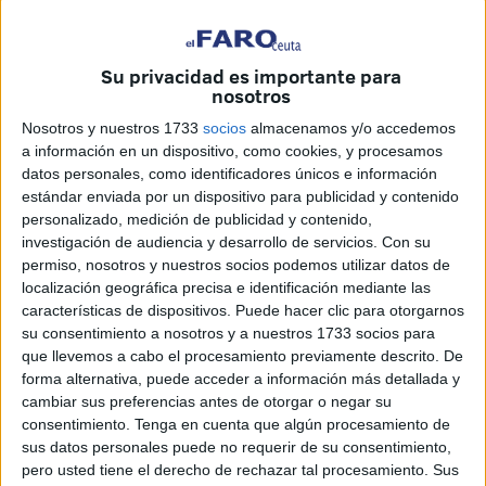
Su privacidad es importante para
nosotros
Nosotros y nuestros 1733
socios
almacenamos y/o accedemos
a información en un dispositivo, como cookies, y procesamos
datos personales, como identificadores únicos e información
estándar enviada por un dispositivo para publicidad y contenido
personalizado, medición de publicidad y contenido,
La Fundación Malala, que lleva el nombre de la estudiante,
investigación de audiencia y desarrollo de servicios.
Con su
activista y bloguera pakistaní, Malala Yousafzai, ganadora
permiso, nosotros y nuestros socios podemos utilizar datos de
del Premio Nobel de la Paz en 2014 y del Premio
localización geográfica precisa e identificación mediante las
Convivencia este año, ha pedido tiempo a la Asociación
características de dispositivos. Puede hacer clic para otorgarnos
su consentimiento a nosotros y a nuestros 1733 socios para
por la Dignidad de Mujeres y Niños (DIGMUN) de Ceuta
que llevemos a cabo el procesamiento previamente descrito. De
en respuesta a su petición para establecer algún tipo de
forma alternativa, puede acceder a información más detallada y
colaboración en su labor de atención a jóvenes sin
cambiar sus preferencias antes de otorgar o negar su
escolarizar.
consentimiento.
Tenga en cuenta que algún procesamiento de
sus datos personales puede no requerir de su consentimiento,
En una misiva con la que ha respondido a la que la
pero usted tiene el derecho de rechazar tal procesamiento. Sus