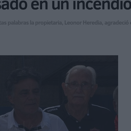
sado en un incendi
as palabras la propietaria, Leonor Heredia, agradeció 