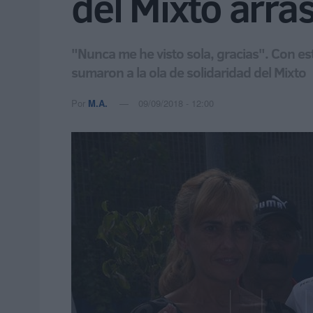
del Mixto arra
"Nunca me he visto sola, gracias". Con est
sumaron a la ola de solidaridad del Mixto
Por
M.A.
09/09/2018 - 12:00