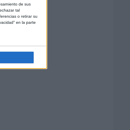
esamiento de sus
echazar tal
erencias o retirar su
vacidad" en la parte