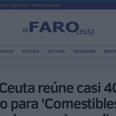
 Roja
COPE Ceuta
Portal del suscriptor
USTICIA
POLÍTICA
CULTURA
EDUCACIÓN
DEPO
Ceuta reúne casi 4
o para 'Comestibles 