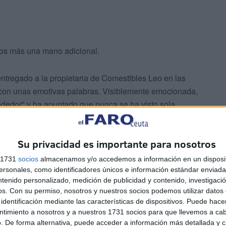
tos más una mano adicional.
entregado a la propietaria de Comestibles Leo en las
do con unas emotivas palabras. Visiblemente emocionada,
dedor" y ha apuntado que nunca se ha visto sola.
Su privacidad es importante para nosotros
s 1731
socios
almacenamos y/o accedemos a información en un disposit
sonales, como identificadores únicos e información estándar enviada 
ntenido personalizado, medición de publicidad y contenido, investigaci
os.
Con su permiso, nosotros y nuestros socios podemos utilizar datos 
 400 euros en un torneo solidario para
identificación mediante las características de dispositivos. Puede hacer
Mixto arrasado en un incendio
ntimiento a nosotros y a nuestros 1731 socios para que llevemos a ca
. De forma alternativa, puede acceder a información más detallada y 
tter.com/pLVtnGlxMU