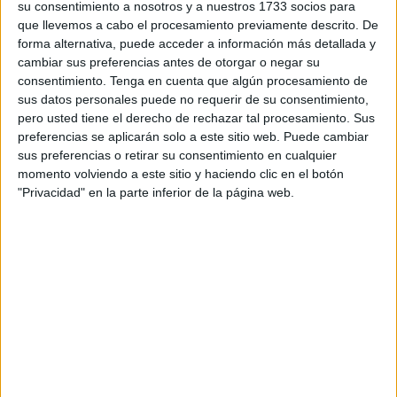
su consentimiento a nosotros y a nuestros 1733 socios para
que llevemos a cabo el procesamiento previamente descrito. De
La Federación de Asociaciones de Madres y Padres de
forma alternativa, puede acceder a información más detallada y
Alumnos (FAMPA) de Ceuta que preside Mustafa
cambiar sus preferencias antes de otorgar o negar su
Mohamed prevé contar el último fin de semana de febrero
consentimiento.
Tenga en cuenta que algún procesamiento de
en la ciudad con la consejera de Educación de Canarias,
sus datos personales puede no requerir de su consentimiento,
pero usted tiene el derecho de rechazar tal procesamiento. Sus
Soledad Monzón, para entre otras cosas conocer de
preferencias se aplicarán solo a este sitio web. Puede cambiar
primera mano el programa ‘Educar en Familia’ que se está
sus preferencias o retirar su consentimiento en cualquier
desarrollando en el archipiélago e intercambiar otras ideas
momento volviendo a este sitio y haciendo clic en el botón
y experiencias.
"Privacidad" en la parte inferior de la página web.
Según ha explicado Mohamed, el programa formativo
cuenta con el respaldo directo de la Dirección General de
Promoción Educativa del Gobierno de Canarias y su
principal objetivo es “actuar como un espacio desde el que
la comunidad escolar tenga la oportunidad de profundizar
sus conocimientos en la materia y poder así poner en
práctica nuevas herramientas y claves orientadas al buen
funcionamiento del núcleo familiar”.