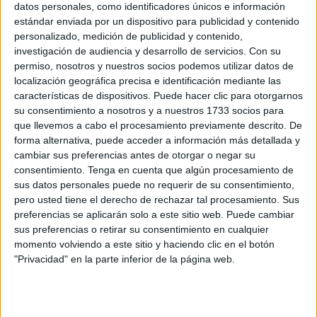
que suponen todos los inicios de curso. En el presente
datos personales, como identificadores únicos e información
año, todavía se está a la espera de esta necesaria ayuda y
estándar enviada por un dispositivo para publicidad y contenido
personalizado, medición de publicidad y contenido,
cabe recordar que el año pasado se previeron 12.140
investigación de audiencia y desarrollo de servicios.
Con su
ayudas (casi 1.275.000 euros, cantidad insuficiente) por
permiso, nosotros y nuestros socios podemos utilizar datos de
parte del MECD. Sin embargo, la entidad recuerda que en
localización geográfica precisa e identificación mediante las
cumplimiento del artículo 27 de la Constitución Española,
características de dispositivos. Puede hacer clic para otorgarnos
su consentimiento a nosotros y a nuestros 1733 socios para
que define la gratuidad de la enseñanza básica, las becas
que llevemos a cabo el procesamiento previamente descrito. De
son un derecho, y no un premio, y la gratuidad de la
forma alternativa, puede acceder a información más detallada y
enseñanza pública obligatoria debe estar garantizada por
cambiar sus preferencias antes de otorgar o negar su
la Administración. El sistema de becas tal como está
consentimiento.
Tenga en cuenta que algún procesamiento de
sus datos personales puede no requerir de su consentimiento,
planteado no garantiza la gratuidad y vulnera la igualdad
pero usted tiene el derecho de rechazar tal procesamiento. Sus
de oportunidades generando desigualdades: debería
preferencias se aplicarán solo a este sitio web. Puede cambiar
concederse una beca suficiente a todo el alumnado que
sus preferencias o retirar su consentimiento en cualquier
cumpla los requisitos, sin cupos que dejen a nadie fuera.
momento volviendo a este sitio y haciendo clic en el botón
Este aspectos es especialmente grave en una ciudad tan
"Privacidad" en la parte inferior de la página web.
desigual como Ceuta.
Desde la nota de prensa se preguntan el motivo "del