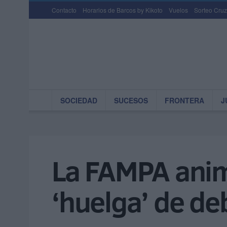
Contacto
Horarios de Barcos by Kikoto
Vuelos
Sorteo Cruz
SOCIEDAD
SUCESOS
FRONTERA
J
La FAMPA anima
‘huelga’ de de