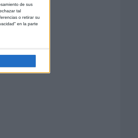
esamiento de sus
echazar tal
erencias o retirar su
vacidad" en la parte