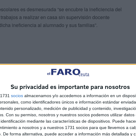
scolares es desmesurada “se encubre la ineficiencia del
rabajos a realizar en casa sin supervisión docente
dicha ineficiencia al alumnado y sus familias”.
los deberes la jornada de los niños llega a superar las 60
proceso educativo “como una película continua que les
Su privacidad es importante para nosotros
real y les desmotiva para implicarse en un proceso de
s 1731
socios
almacenamos y/o accedemos a información en un disposit
sonales, como identificadores únicos e información estándar enviada 
ntenido personalizado, medición de publicidad y contenido, investigaci
 nacional bajo el lema ‘En la escuela falta una
os.
Con su permiso, nosotros y nuestros socios podemos utilizar datos 
os deberes “y las consecuencias que supone no
identificación mediante las características de dispositivos. Puede hacer
dite a su realización, “alterando e impactando en el modo
ntimiento a nosotros y a nuestros 1731 socios para que llevemos a ca
. De forma alternativa, puede acceder a información más detallada y 
siones e influyendo negativamente en el tiempo libre y