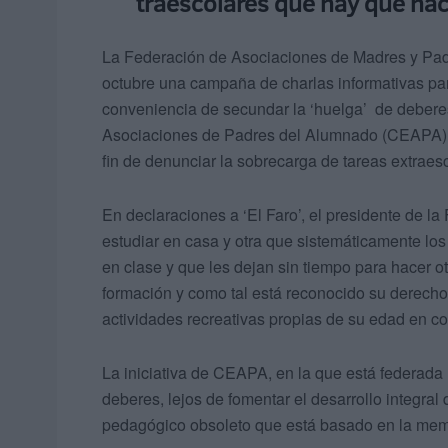
traescolares que hay que hac
La Federación de Asociaciones de Madres y P
octubre una campaña de charlas informativas para
conveniencia de secundar la ‘huelga’ de deber
Asociaciones de Padres del Alumnado (CEAPA) p
fin de denunciar la sobrecarga de tareas extrae
En declaraciones a ‘El Faro’, el presidente de 
estudiar en casa y otra que sistemáticamente lo
en clase y que les dejan sin tiempo para hacer 
formación y como tal está reconocido su derecho 
actividades recreativas propias de su edad en c
La iniciativa de CEAPA, en la que está federada 
deberes, lejos de fomentar el desarrollo integra
pedagógico obsoleto que está basado en la memor