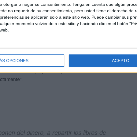
e otorgar o negar su consentimiento.
Tenga en cuenta que algún proc
 puesto límites ya a la “presión institucional de los
de no requerir de su consentimiento, pero usted tiene el derecho de r
era del horario escolar pertenece a los padres y es
referencias se aplicarán solo a este sitio web. Puede cambiar sus pref
alquier momento volviendo a este sitio y haciendo clic en el botón "Pri
 web.
ualmente perverso” que es la “agudización de las
de vista de Mohamed es “obvio” que las familias que no
saria o no poseen la capacidad de transmitir dichos
ÁS OPCIONES
ACEPTO
e elegir entre que sus hijos se enfrenten en solitario a
res o academias, si pueden, para intentar evitar las
ectamente”.
onen del dinero, a repartir los libros de