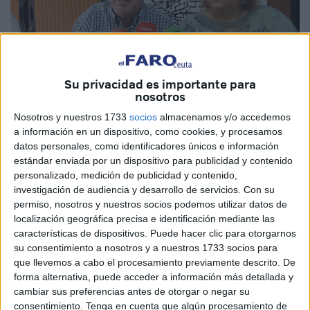
Su privacidad es importante para
nosotros
Nosotros y nuestros 1733
socios
almacenamos y/o accedemos
a información en un dispositivo, como cookies, y procesamos
datos personales, como identificadores únicos e información
estándar enviada por un dispositivo para publicidad y contenido
personalizado, medición de publicidad y contenido,
investigación de audiencia y desarrollo de servicios.
Con su
permiso, nosotros y nuestros socios podemos utilizar datos de
Elección de la nueva junta directiva de la
localización geográfica precisa e identificación mediante las
características de dispositivos. Puede hacer clic para otorgarnos
FAMPA
su consentimiento a nosotros y a nuestros 1733 socios para
que llevemos a cabo el procesamiento previamente descrito. De
forma alternativa, puede acceder a información más detallada y
La Federación de Asociaciones de Madres y Padres
cambiar sus preferencias antes de otorgar o negar su
celebra esta tarde su asamblea extraordinaria en la que se
consentimiento.
Tenga en cuenta que algún procesamiento de