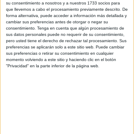
impedimentos para que venga debido a su situación
su consentimiento a nosotros y a nuestros 1733 socios para
que llevemos a cabo el procesamiento previamente descrito. De
personal”. La joven estudia durante el año académico y en
forma alternativa, puede acceder a información más detallada y
los meses de verano tiene la agenda repleta ya de
cambiar sus preferencias antes de otorgar o negar su
compromisos. Con este panorama, la Fundación y la
consentimiento.
Tenga en cuenta que algún procesamiento de
Consejería tienen que decidir qué hacer, puesto que según
sus datos personales puede no requerir de su consentimiento,
pero usted tiene el derecho de rechazar tal procesamiento. Sus
el reglamento del Premio, los galardonados deben
preferencias se aplicarán solo a este sitio web. Puede cambiar
recogerlo personalmente en un acto que se desarrolla en
sus preferencias o retirar su consentimiento en cualquier
Ceuta. Esta “incidencia” ya ha sido comunicada al jurado y
momento volviendo a este sitio y haciendo clic en el botón
al comité consultivo de la Fundación. “Sabemos que lo ha
"Privacidad" en la parte inferior de la página web.
aceptado”, ha explicado Deu. Los esfuerzos de la
consejería se centran ahora en poder contactar con la
familia para exponerle la situación, algo que por su parte
también están intendo la asociación Al Idrissi, que fue la
proponente, así como otras entidades que apoyaron la
designación como Luna Blanca, Intercultura y Luna
Blanca.
“Si no viene tendremos que tomar una decisión antes o