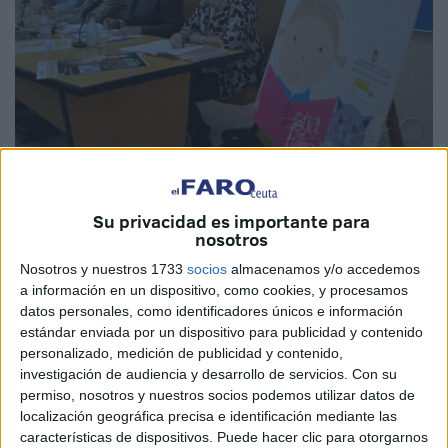
Su privacidad es importante para
nosotros
La adolescente paquistaní Malala Yousafzai, a la que el
Nosotros y nuestros 1733
socios
almacenamos y/o accedemos
jurado del Premio Convivencia concedió el galardón de
a información en un dispositivo, como cookies, y procesamos
este año, no viajará a Ceuta para recogerlo ni este año ni
datos personales, como identificadores únicos e información
estándar enviada por un dispositivo para publicidad y contenido
el próximo.
personalizado, medición de publicidad y contenido,
investigación de audiencia y desarrollo de servicios.
Con su
Así lo ha señalado la consejera de Educación, Cultura y
permiso, nosotros y nuestros socios podemos utilizar datos de
Mujer, Mabel Deu, que admitió que de momento “no hay
localización geográfica precisa e identificación mediante las
fecha” para el acto de entrega “porque hay muchos
características de dispositivos. Puede hacer clic para otorgarnos