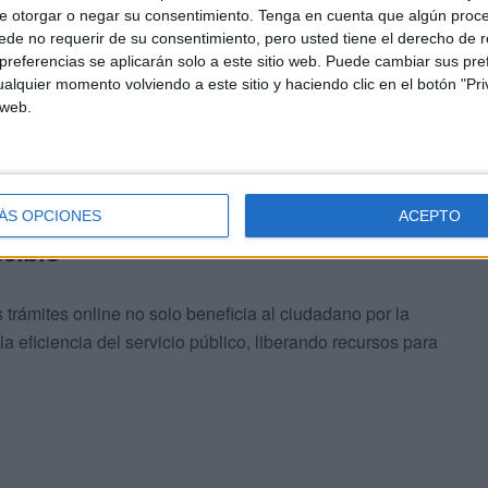
de Electrónica. En apenas dos meses,
casi 100.000
e otorgar o negar su consentimiento.
Tenga en cuenta que algún proc
ienta
, que ha recibido una valoración muy positiva por su
de no requerir de su consentimiento, pero usted tiene el derecho de r
referencias se aplicarán solo a este sitio web. Puede cambiar sus pref
alquier momento volviendo a este sitio y haciendo clic en el botón "Pri
 web.
ÁS OPCIONES
ACEPTO
esible
 trámites online no solo beneficia al ciudadano por la
la eficiencia del servicio público, liberando recursos para