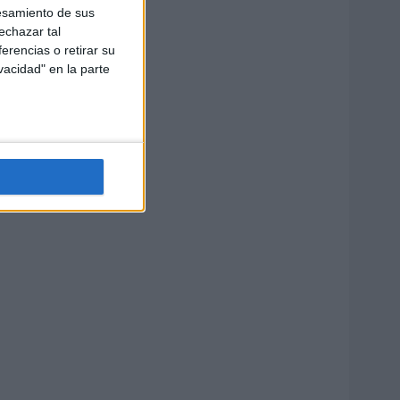
esamiento de sus
echazar tal
erencias o retirar su
vacidad" en la parte