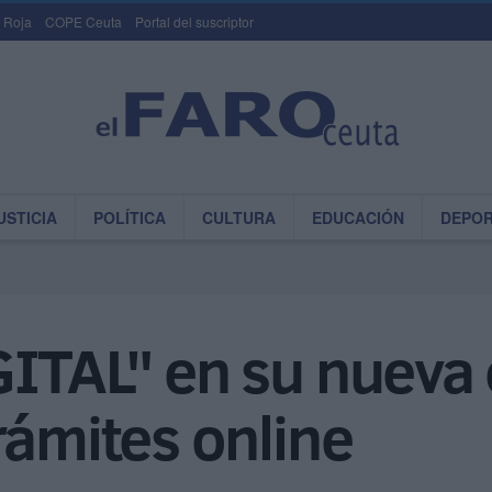
 Roja
COPE Ceuta
Portal del suscriptor
USTICIA
POLÍTICA
CULTURA
EDUCACIÓN
DEPO
GITAL" en su nuev
rámites online