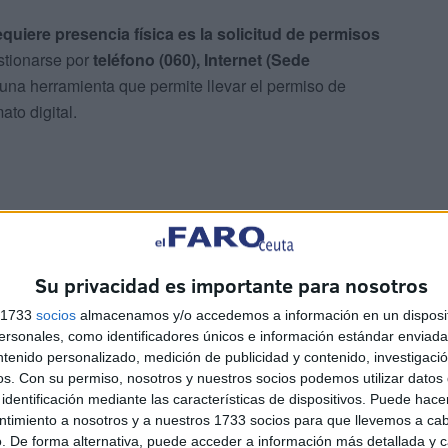
quiere presencia física es la solicitud de permisos
stionarse por
teléfono (060), Internet (Sede
 una herramienta que permite llevar el permiso de
to digital.
Su privacidad es importante para nosotros
 de
2,4 millones de trámites se realizaron
e requirieron cita presencial.
s 1733
socios
almacenamos y/o accedemos a información en un disposit
sonales, como identificadores únicos e información estándar enviada 
ntenido personalizado, medición de publicidad y contenido, investigaci
nte virtual “María”
os.
Con su permiso, nosotros y nuestros socios podemos utilizar datos 
identificación mediante las características de dispositivos. Puede hacer
ntimiento a nosotros y a nuestros 1733 socios para que llevemos a ca
n el lanzamiento, el pasado mes de junio, de
“María”
, un
. De forma alternativa, puede acceder a información más detallada y 