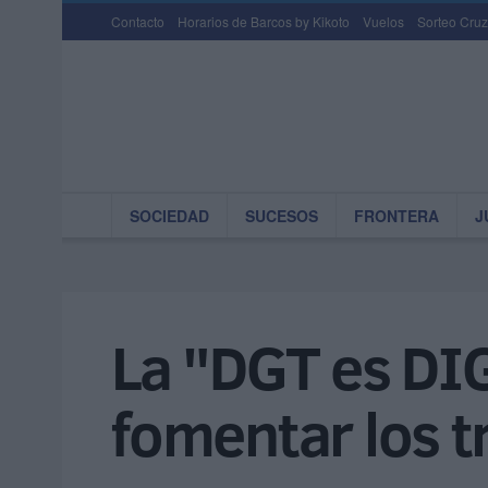
Contacto
Horarios de Barcos by Kikoto
Vuelos
Sorteo Cruz
SOCIEDAD
SUCESOS
FRONTERA
J
La "DGT es DI
fomentar los t