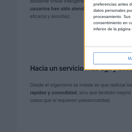
asistente virtual inteligente integrado en la Se
preferencias antes d
usuarios han sido atendidos por esta herram
datos personales pue
eficacia y sencillez.
procesamiento. Sus p
consentimiento en cu
inferior de la página
M
Hacia un servicio más ágil y acc
Desde el organismo se insiste en que realizar los
rapidez y comodidad
, sino que también mejora 
casos que sí requieren presencialidad.