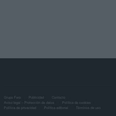
Grupo Faro
Publicidad
Contacto
Aviso legal – Protección de datos
Política de cookies
Política de privacidad
Política editorial
Términos de uso