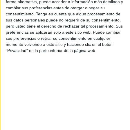
como víctimas a los trabajadores del sector.
forma alternativa, puede acceder a información más detallada y
cambiar sus preferencias antes de otorgar o negar su
José Carbonell, representante de la asociación, muestra
consentimiento.
Tenga en cuenta que algún procesamiento de
sus datos personales puede no requerir de su consentimiento,
su “cansancio” ante un tema que “se está enquistando, no
pero usted tiene el derecho de rechazar tal procesamiento. Sus
es beneficioso para nadie y está perjudicando sobre todo a
preferencias se aplicarán solo a este sitio web. Puede cambiar
la clase trabajadora”, explica en declaraciones a este
sus preferencias o retirar su consentimiento en cualquier
medio. “La ministra de Defensa sigue ofreciendo contratos
momento volviendo a este sitio y haciendo clic en el botón
"Privacidad" en la parte inferior de la página web.
a empresarios sin principios que solo buscan ganar dinero
a costa de dar sueldos míseros a trabajadores. Se
mantiene una situación ridícula y penosa, con trabajadores
y familiares que están muy mal”, expone.
“Les deben entre 2.800 y 3.000 euros de media a cada
trabajador. La deuda va aumentando, todavía no han
cobrado la nómina del mes. El PSOE, que decía que nos
apoyaba, debe tomar acciones inmediatas. Ya no solo a
nivel de Ciudad sino que Manuel Hernández tiene que
hablar con Madrid y llevar este asunto a una comisión de