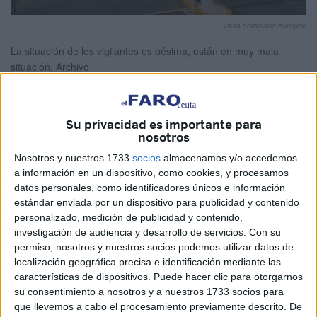
visita comisario europeo
La situación de los vigilantes es pésima, están en muy mala
situación.
Archivo
Su privacidad es importante para
nosotros
Marea Negra insta a la Delegación del
Nosotros y nuestros 1733
socios
almacenamos y/o accedemos
Gobierno y a todos los partidos a actuar
a información en un dispositivo, como cookies, y procesamos
datos personales, como identificadores únicos e información
urgentemente
estándar enviada por un dispositivo para publicidad y contenido
personalizado, medición de publicidad y contenido,
La falta de vigilancia en la Clínica Militar que se produjo el
investigación de audiencia y desarrollo de servicios.
Con su
viernes se repitió ayer y, se teme, sea una constante
permiso, nosotros y nuestros socios podemos utilizar datos de
localización geográfica precisa e identificación mediante las
durante este fin de semana. Marea Negra, la asociación
características de dispositivos. Puede hacer clic para otorgarnos
que defiende los intereses de la vigilancia privada, ha
su consentimiento a nosotros y a nuestros 1733 socios para
denunciado la situación que se está viviendo y que tiene
que llevemos a cabo el procesamiento previamente descrito. De