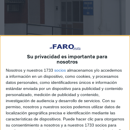
Su privacidad es importante para
La Clínica Militar, antiguo Hospital Militar, en O’Donnell.
Archivo
nosotros
Nosotros y nuestros 1733
socios
almacenamos y/o accedemos
a información en un dispositivo, como cookies, y procesamos
datos personales, como identificadores únicos e información
estándar enviada por un dispositivo para publicidad y contenido
El Ministerio de Defensa e Ingesa
personalizado, medición de publicidad y contenido,
prorrogan el convenio para la utilización
investigación de audiencia y desarrollo de servicios.
Con su
permiso, nosotros y nuestros socios podemos utilizar datos de
de sus recursos mutuamente solo hasta
localización geográfica precisa e identificación mediante las
fin de año por esa razón
características de dispositivos. Puede hacer clic para otorgarnos
su consentimiento a nosotros y a nuestros 1733 socios para