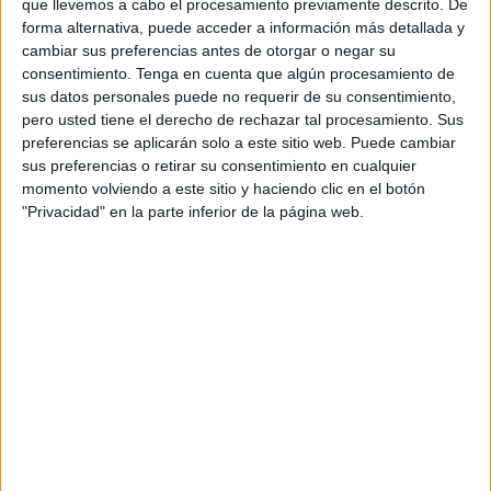
que llevemos a cabo el procesamiento previamente descrito. De
El Ministerio de Defensa y el Instituto Nacional de Gestión
forma alternativa, puede acceder a información más detallada y
Sanitaria (Ingesa) han prorrogado su convenio de
cambiar sus preferencias antes de otorgar o negar su
colaboración para la prestación de la asistencia sanitaria
consentimiento.
Tenga en cuenta que algún procesamiento de
sus datos personales puede no requerir de su consentimiento,
en Ceuta y en Melilla, tal y como anunció ayer el Boletín
pero usted tiene el derecho de rechazar tal procesamiento. Sus
Oficial del Estado (BOE). Una ampliación del acuerdo por
preferencias se aplicarán solo a este sitio web. Puede cambiar
el cual los titulares con derecho a recibir esta atención
sus preferencias o retirar su consentimiento en cualquier
tienen acceso a la cobertura sanitaria “mediante la
momento volviendo a este sitio y haciendo clic en el botón
"Privacidad" en la parte inferior de la página web.
utilización de los recursos sanitarios de ambas partes”.
Sin embargo, esta prórroga tendrá un corto recorrido,
apenas unos meses, ya que Defensa recuerda que tiene
prevista la “integración de las clínicas militares en
unidades sanitarias de los Ejércitos, con lo que, en
principio, se contempla la desaparición de las clínicas
militares en Ceuta y Melilla, siendo la fecha de ejecución
el 31 de diciembre 2017”. Un plan recogido en el anexo X
del Plan de Acción de Sanidad Militar, para el periodo