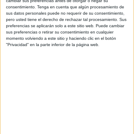
cambiar sus preferencias antes de otorgar o negar su
nombre ‘Tryp’ reclama a la Ciudad 300.000 euros y esta ha
consentimiento.
Tenga en cuenta que algún procesamiento de
solicitado una auditoría todavía no cerrada que sitúa sus
sus datos personales puede no requerir de su consentimiento,
pero usted tiene el derecho de rechazar tal procesamiento. Sus
reivindicaciones en un millón por “cantidades no
preferencias se aplicarán solo a este sitio web. Puede cambiar
cobradas”, según explicó ayer el consejero de Turismo en
sus preferencias o retirar su consentimiento en cualquier
respuesta a una interpelación de Caballas.
momento volviendo a este sitio y haciendo clic en el botón
"Privacidad" en la parte inferior de la página web.
Ramos se comprometió a llevar al Consejo de
Administración de la sociedad municipal el futuro del hotel
para intentar “consensuarlo”.
Mientras tanto se mantendrá la estructura de gestión
actual, “con un gerente de la sociedad [Alberto Solano] y
un director que es el mismo que había antes [José Ávila]”,
entre otras cosas porque sus resultados arrojan menos
gastos y más ingresos que antes. El Gobierno no prevé
volver a recurrir a asesoramiento externo como se hizo
“durante dos meses” con ‘Think Hotel’ para “encauzar el
proceso de desafiliación, que no era fácil porque ‘Meliá’