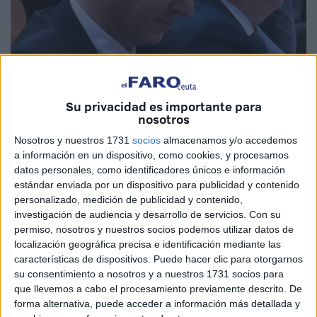
Su privacidad es importante para
nosotros
Nosotros y nuestros 1731
socios
almacenamos y/o accedemos
a información en un dispositivo, como cookies, y procesamos
datos personales, como identificadores únicos e información
Ramos asegura que se mantendrá el
estándar enviada por un dispositivo para publicidad y contenido
modelo de gestión mientras se resuelve el
personalizado, medición de publicidad y contenido,
investigación de audiencia y desarrollo de servicios.
Con su
arbitraje y se hacen obras
permiso, nosotros y nuestros socios podemos utilizar datos de
localización geográfica precisa e identificación mediante las
El proceso de desvinculación del hotel municipal del
características de dispositivos. Puede hacer clic para otorgarnos
Grupo Meliá deberá dirimirse, en lo que a sus números se
su consentimiento a nosotros y a nuestros 1731 socios para
que llevemos a cabo el procesamiento previamente descrito. De
refiere, en la Corte de Arbitraje de la Cámara de Comercio
forma alternativa, puede acceder a información más detallada y
e Industria de Madrid. La cadena hotelera que prestaba el