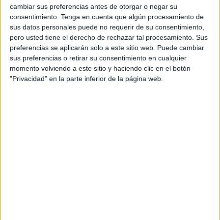
Gautier y Reyes Católicos, respectivamente-, una
cambiar sus preferencias antes de otorgar o negar su
actuación que está enmarcada en el
consentimiento.
Tenga en cuenta que algún procesamiento de
sus datos personales puede no requerir de su consentimiento,
Plan de Eficiencia Energética, implementado por la
pero usted tiene el derecho de rechazar tal procesamiento. Sus
Consejería de Medio Ambiente y Sostenibilidad, y que
preferencias se aplicarán solo a este sitio web. Puede cambiar
sus preferencias o retirar su consentimiento en cualquier
supondrá la sustitución en estos distritos de 1.534
momento volviendo a este sitio y haciendo clic en el botón
lámparas por otras de once tipos diferentes.
"Privacidad" en la parte inferior de la página web.
El objetivo de esta inversión es mejorar el rendimiento del
alumbrado público y la eficiencia energética mediante la
transformación de las instalaciones de alumbrado exterior,
fundamentalmente con la renovación de luminarias por
otras de tecnología LED, y la
implantación del sistema de telegestión punto a punto.
Una vez que se ejecute esta inversión, la Ciudad logrará
un ahorro del 60 % del coste energético gracias a que
todas las luminarias nuevas serán de bajo consumo. En