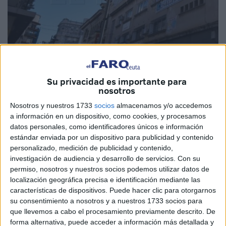
Su privacidad es importante para
nosotros
Nosotros y nuestros 1733
socios
almacenamos y/o accedemos
La inversión supondrá un ahorro
a información en un dispositivo, como cookies, y procesamos
energético del 60% en estas
datos personales, como identificadores únicos e información
estándar enviada por un dispositivo para publicidad y contenido
barriadas y de 144.000 euros
personalizado, medición de publicidad y contenido,
investigación de audiencia y desarrollo de servicios.
Con su
anuales
permiso, nosotros y nuestros socios podemos utilizar datos de
localización geográfica precisa e identificación mediante las
La Ciudad Autónoma renovará próximamente todas las
características de dispositivos. Puede hacer clic para otorgarnos
luminarias de 140 calles y vías públicas de los distritos 4 y
su consentimiento a nosotros y a nuestros 1733 socios para
que llevemos a cabo el procesamiento previamente descrito. De
9 del Plan de Barriadas -zonas de Teniente Coronel
forma alternativa, puede acceder a información más detallada y