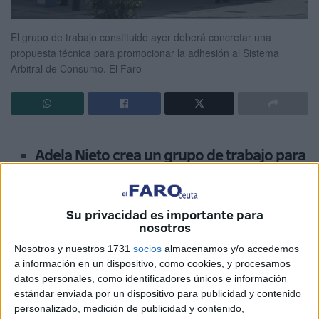
El grupo de trabajo constituido ayer deberá concretar una
propuesta técnica para promocionar la adhesión al Sistema
Arbitral de Consumo.
El Faro
Adela Nieto crea un grupo de trabajo para
concretar las condiciones de
implantación de la idea de Caballas
Su privacidad es importante para
nosotros
La consejera de Sanidad, Servicios Sociales, Menores e
Nosotros y nuestros 1731
socios
almacenamos y/o accedemos
Igualdad, Adela Nieto, competente en matera de defensa
a información en un dispositivo, como cookies, y procesamos
de los derechos de consumidores y usuarios, presidió ayer
datos personales, como identificadores únicos e información
una Comisión Informativa en la que se trató la propuesta
estándar enviada por un dispositivo para publicidad y contenido
de Caballas aprobada por el Pleno para establecer un
personalizado, medición de publicidad y contenido,