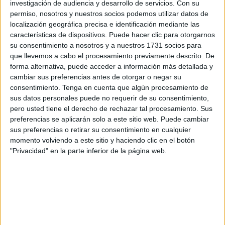
investigación de audiencia y desarrollo de servicios.
Con su
régimen de bonificaciones fiscales que favorezca a las
permiso, nosotros y nuestros socios podemos utilizar datos de
empresas que se adhieran al Sistema Arbitral de
localización geográfica precisa e identificación mediante las
Consumo.
características de dispositivos. Puede hacer clic para otorgarnos
su consentimiento a nosotros y a nuestros 1731 socios para
La intención de Nieto es elevar a la Cámara autonómica
que llevemos a cabo el procesamiento previamente descrito. De
una propuesta que abogue por “la adopción de medidas
forma alternativa, puede acceder a información más detallada y
que incentiven a las empresas a adherirse al Sistema
cambiar sus preferencias antes de otorgar o negar su
consentimiento.
Tenga en cuenta que algún procesamiento de
Arbitral de Consumo”.
sus datos personales puede no requerir de su consentimiento,
pero usted tiene el derecho de rechazar tal procesamiento. Sus
De momento, ayer se acordó crear un grupo de trabajo
preferencias se aplicarán solo a este sitio web. Puede cambiar
técnico que analice si es viable que la adhesión sea un
sus preferencias o retirar su consentimiento en cualquier
elemento a considerar en los procesos de contratación
momento volviendo a este sitio y haciendo clic en el botón
pública de acuerdo con la legislación vigente y si se puede
"Privacidad" en la parte inferior de la página web.
introducir como criterio por parte de la Ciudad en la
concesión de ayudas a las sociedades adheridas.
Este grupo de trabajo, que hará una propuesta técnica
que será analizada posteriormente por los grupos de la