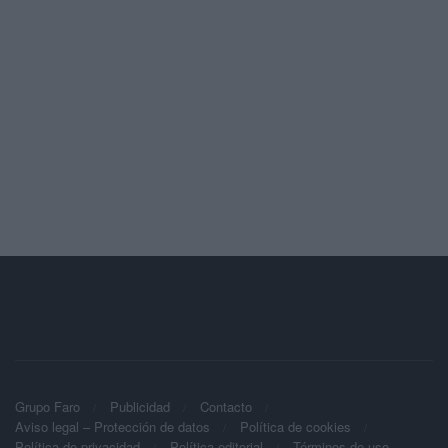
Grupo Faro
Publicidad
Contacto
Aviso legal – Protección de datos
Política de cookies
Política de privacidad
Política editorial
Términos de uso