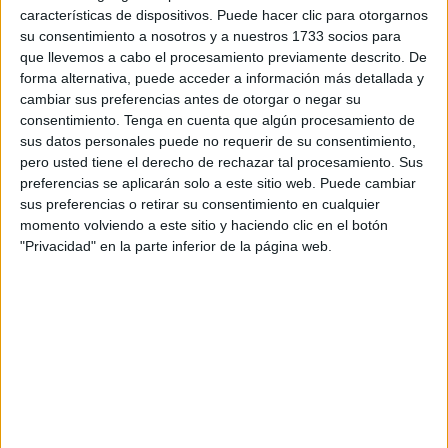
características de dispositivos. Puede hacer clic para otorgarnos
este domingo, club donde pasó una temporada y media y
su consentimiento a nosotros y a nuestros 1733 socios para
que por una lesión no llegó a despuntar donde sí lo
que llevemos a cabo el procesamiento previamente descrito. De
está haciendo con el Ceuta.
forma alternativa, puede acceder a información más detallada y
cambiar sus preferencias antes de otorgar o negar su
Feliz en Ceuta
consentimiento.
Tenga en cuenta que algún procesamiento de
sus datos personales puede no requerir de su consentimiento,
pero usted tiene el derecho de rechazar tal procesamiento. Sus
El de Montevideo
fue clave en el ascenso de los
preferencias se aplicarán solo a este sitio web. Puede cambiar
cordobeses a Segunda División
, pero eso ya queda
sus preferencias o retirar su consentimiento en cualquier
momento volviendo a este sitio y haciendo clic en el botón
lejano y ahora está centrado en el Ceuta: “Pasé un año y
"Privacidad" en la parte inferior de la página web.
medio ahí, un año más bien bonito, me lesioné y estuve
mucho tiempo. Luego vine aquí y me encontré totalmente”,
habla sobre su vuelta a los campos con la elástica de la
AD Ceuta
.
En Córdoba, Kuki confirma que no llegó a ser el mismo
“por falta de oportunidades, por mi rendimiento, sea lo que
sea. Pero, bueno, siempre dicen que si se cierra una