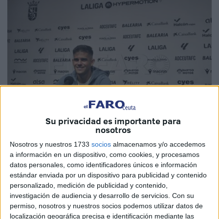
Su privacidad es importante para
nosotros
Nosotros y nuestros 1733
socios
almacenamos y/o accedemos
Foto: Fernando Morcillo
a información en un dispositivo, como cookies, y procesamos
datos personales, como identificadores únicos e información
estándar enviada por un dispositivo para publicidad y contenido
personalizado, medición de publicidad y contenido,
Para
Kuki Zalazar
no será un partido cualquiera
. El
investigación de audiencia y desarrollo de servicios.
Con su
centrocampista de la AD Ceuta fue el protagonista para
permiso, nosotros y nuestros socios podemos utilizar datos de
localización geográfica precisa e identificación mediante las
hablar ante los medios sobre el partido ante el Córdoba de