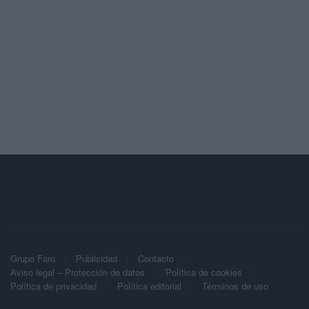
Grupo Faro
Publicidad
Contacto
Aviso legal – Protección de datos
Política de cookies
Política de privacidad
Política editorial
Términos de uso