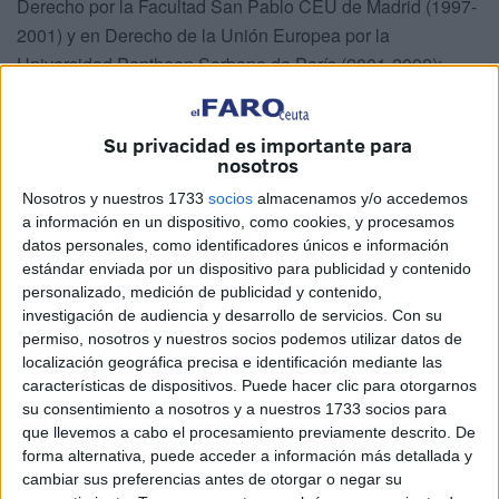
Derecho por la Facultad San Pablo CEU de Madrid (1997-
2001) y en Derecho de la Unión Europea por la
Universidad Pantheon Sorbone de París (2001-2002);
Máster Advanced Managment Program (Escuela de
Negocios del Mediterráneo, 2011), máster en Mediación
Su privacidad es importante para
Civil y Mercantil (Universidad de Murcia, 2014) y máster en
nosotros
Marketing Turístico (2015).
Nosotros y nuestros 1733
socios
almacenamos y/o accedemos
a información en un dispositivo, como cookies, y procesamos
De su consejería dependen los siguientes asuntos:
datos personales, como identificadores únicos e información
estándar enviada por un dispositivo para publicidad y contenido
1)Impulso al tránsito hacia un nuevo modelo económico.
personalizado, medición de publicidad y contenido,
investigación de audiencia y desarrollo de servicios.
Con su
2) Régimen Económico y Fiscal especial de Ceuta.
permiso, nosotros y nuestros socios podemos utilizar datos de
localización geográfica precisa e identificación mediante las
3) Especificidades aduaneras y arancelarias.
características de dispositivos. Puede hacer clic para otorgarnos
su consentimiento a nosotros y a nuestros 1733 socios para
4) Fondos europeos.
que llevemos a cabo el procesamiento previamente descrito. De
forma alternativa, puede acceder a información más detallada y
5) Impulso de los planes y programas de inversión
cambiar sus preferencias antes de otorgar o negar su
aprobados por el Gobierno de la nación para Ceuta, en