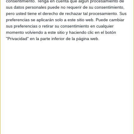
consentimiento.
Tenga en cuenta que algún procesamiento de
coordinación y sin perjuicio de las competencias que
sus datos personales puede no requerir de su consentimiento,
incidan en el ámbito de las demás consejerías.
pero usted tiene el derecho de rechazar tal procesamiento. Sus
preferencias se aplicarán solo a este sitio web. Puede cambiar
6) Planteamiento de iniciativas y propuestas relacionadas
sus preferencias o retirar su consentimiento en cualquier
con la estructura financiera de la Ciudad Autónoma de
momento volviendo a este sitio y haciendo clic en el botón
"Privacidad" en la parte inferior de la página web.
Ceuta, ya sea en recursos tributarios o de cualquier otra
índole.
7) Representación del Gobierno de la Ciudad en el
Consejo de Política Fiscal y Financiera.
8) Tramitación de la concertación de préstamos y otras
formas de financiación.
9) Ejecución y control del Presupuesto de la Ciudad
Autónoma de Ceuta.
10) Financiación, presupuestos y fiscalidad.