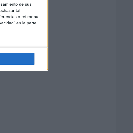
esamiento de sus
echazar tal
erencias o retirar su
vacidad" en la parte