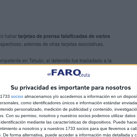
ió hallar
tarjetas de prensa falsificadas de varios
sospechoso, además de otras tarjetas asociativas.
ompetente en Tetuán, el detenido fue trasladado a la
 la investigación
con el fin de determinar las
posible red detrás de ella, dado que el valor estimado de
imales, tal y como informa el medio akhbarona.com.
Su privacidad es importante para nosotros
s 1733
socios
almacenamos y/o accedemos a información en un disposit
sonales, como identificadores únicos e información estándar enviada 
ntenido personalizado, medición de publicidad y contenido, investigaci
os.
Con su permiso, nosotros y nuestros socios podemos utilizar datos 
identificación mediante las características de dispositivos. Puede hacer
ntimiento a nosotros y a nuestros 1733 socios para que llevemos a ca
. De forma alternativa, puede acceder a información más detallada y 
iscados han sido retenidos a la espera de completar el