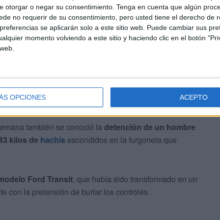
e otorgar o negar su consentimiento.
Tenga en cuenta que algún proc
terio Público.
de no requerir de su consentimiento, pero usted tiene el derecho de r
referencias se aplicarán solo a este sitio web. Puede cambiar sus pref
esta semana
alquier momento volviendo a este sitio y haciendo clic en el botón "Pri
 web.
ÁS OPCIONES
ACEPTO
 semana también se conoció la
detención de un hombre
43 kilos de
hachís
escondidos en la furgoneta que
modelo Ford Transit
, que había sido transformado en un
e con la pretensión de burlar los controles.