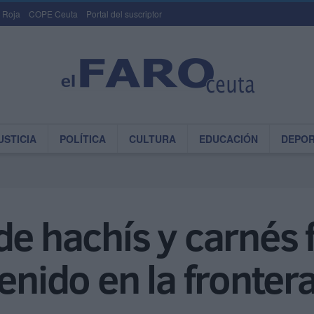
 Roja
COPE Ceuta
Portal del suscriptor
USTICIA
POLÍTICA
CULTURA
EDUCACIÓN
DEPO
de hachís y carnés 
enido en la fronter