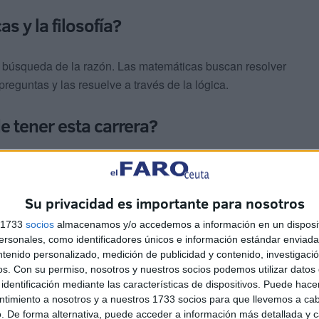
 y la filosofía?
 búsqueda de la razón. Las matemáticas buscan resolver
preguntas y las resuelve a través de la lógica.
e tener esta carrera?
una sola dirección. Por ejemplo, está la docencia tanto
ia Artificial en las empresas o en la investigación
. Se
Su privacidad es importante para nosotros
s 1733
socios
almacenamos y/o accedemos a información en un disposit
sonales, como identificadores únicos e información estándar enviada 
ntenido personalizado, medición de publicidad y contenido, investigaci
os.
Con su permiso, nosotros y nuestros socios podemos utilizar datos 
identificación mediante las características de dispositivos. Puede hacer
ntimiento a nosotros y a nuestros 1733 socios para que llevemos a ca
. De forma alternativa, puede acceder a información más detallada y 