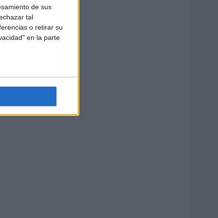
esamiento de sus
echazar tal
erencias o retirar su
vacidad" en la parte