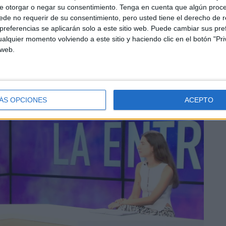
te grado. Sois como un poco un
e otorgar o negar su consentimiento.
Tenga en cuenta que algún proc
de no requerir de su consentimiento, pero usted tiene el derecho de r
ndo los profesores?
referencias se aplicarán solo a este sitio web. Puede cambiar sus pref
alquier momento volviendo a este sitio y haciendo clic en el botón "Pri
 web.
la carrera. La parte de matemáticas es muy difícil
un poco igual. Les gusta mucho a los profesores la idea y
dos
por estar en esa carrera.
ÁS OPCIONES
ACEPTO