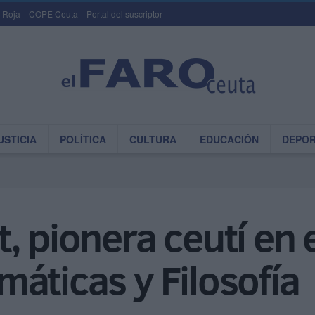
 Roja
COPE Ceuta
Portal del suscriptor
USTICIA
POLÍTICA
CULTURA
EDUCACIÓN
DEPO
, pionera ceutí en 
áticas y Filosofía