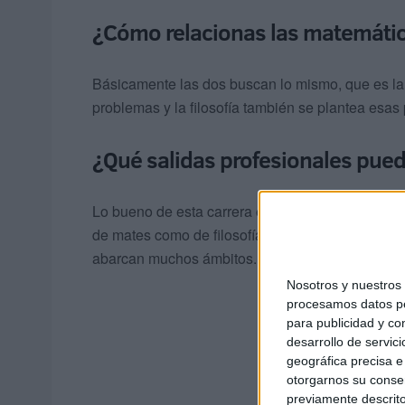
¿Cómo relacionas las matemáticas
Básicamente las dos buscan lo mismo, que es la
problemas y la filosofía también se plantea esas 
¿Qué salidas profesionales pued
Lo bueno de esta carrera es que no se enfoca en 
de mates como de filosofía; la ética; la
Inteligenc
abarcan muchos ámbitos.
Nosotros y nuestro
procesamos datos per
para publicidad y co
desarrollo de servici
geográfica precisa e 
otorgarnos su conse
previamente descrito