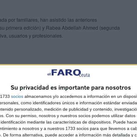
a por familiares, han asistido las anteriores
u primera edición) y Rabea Abdellah Ahmed (segunda
va, usuarios y profesionales.
Su privacidad es importante para nosotros
cidad intelectual
s 1733
socios
almacenamos y/o accedemos a información en un disposit
sonales, como identificadores únicos e información estándar enviada 
sión ofrece apoyo a mujeres con discapacidad intelectual
ntenido personalizado, medición de publicidad y contenido, investigaci
 conciencia de sus derechos y estar capacitadas para
os.
Con su permiso, nosotros y nuestros socios podemos utilizar datos 
identificación mediante las características de dispositivos. Puede hacer
discriminación.
ntimiento a nosotros y a nuestros 1733 socios para que llevemos a ca
. De forma alternativa, puede acceder a información más detallada y 