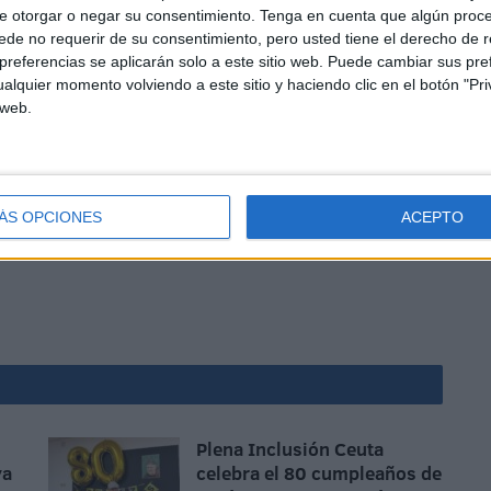
e otorgar o negar su consentimiento.
Tenga en cuenta que algún proc
de no requerir de su consentimiento, pero usted tiene el derecho de r
referencias se aplicarán solo a este sitio web. Puede cambiar sus pref
alquier momento volviendo a este sitio y haciendo clic en el botón "Pri
 web.
.0.64" posts_number="10" show_title_and_caption="off"
73183,273178,273141,273142,273145,273146"
con_color="#0066ac"
ÁS OPCIONES
ACEPTO
ground_layout="light" border_style="solid" auto="off" /]
Plena Inclusión Ceuta
ya
celebra el 80 cumpleaños de