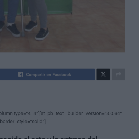
Compartir en Facebook
olumn type="4_4"][et_pb_text _builder_version="3.0.64"
 border_style="solid"]