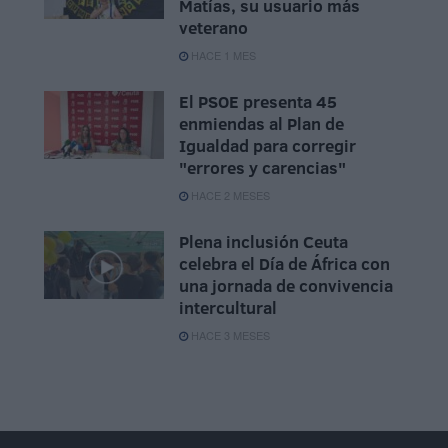
Matías, su usuario más
veterano
HACE 1 MES
El PSOE presenta 45
enmiendas al Plan de
Igualdad para corregir
"errores y carencias"
HACE 2 MESES
Plena inclusión Ceuta
celebra el Día de África con
una jornada de convivencia
intercultural
HACE 3 MESES