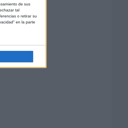
esamiento de sus
echazar tal
erencias o retirar su
vacidad" en la parte