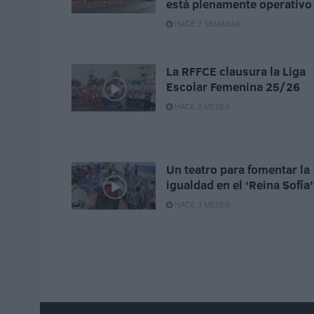
está plenamente operativo
HACE 2 SEMANAS
La RFFCE clausura la Liga
Escolar Femenina 25/26
HACE 2 MESES
Un teatro para fomentar la
igualdad en el ‘Reina Sofía’
HACE 3 MESES