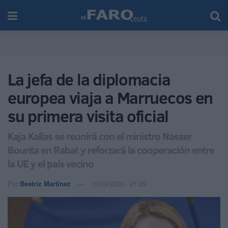
La jefa de la diplomacia
europea viaja a Marruecos en
su primera visita oficial
Kaja Kallas se reunirá con el ministro Nasser
Bourita en Rabat y reforzará la cooperación entre
la UE y el país vecino
Por
Beatriz Martínez
15/04/2026 - 21:29