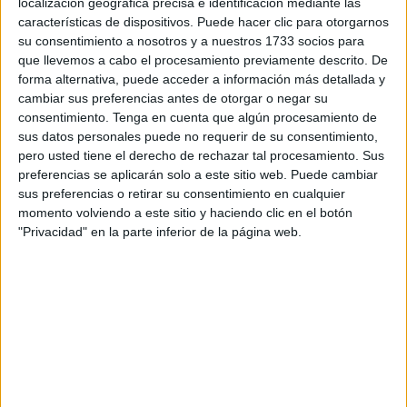
localización geográfica precisa e identificación mediante las
características de dispositivos. Puede hacer clic para otorgarnos
Según ha informado el Servicio de Acción Exterior de la
su consentimiento a nosotros y a nuestros 1733 socios para
Unión Europea, la dirigente mantendrá en
Rabat
un
que llevemos a cabo el procesamiento previamente descrito. De
forma alternativa, puede acceder a información más detallada y
encuentro bilateral con el ministro de Asuntos Exteriores
cambiar sus preferencias antes de otorgar o negar su
marroquí,
Nasser Bourita
, tras el cual ambos ofrecerán una
consentimiento.
Tenga en cuenta que algún procesamiento de
rueda de prensa conjunta
para abordar los principales
sus datos personales puede no requerir de su consentimiento,
asuntos de interés común.
pero usted tiene el derecho de rechazar tal procesamiento. Sus
preferencias se aplicarán solo a este sitio web. Puede cambiar
Reuniones políticas y contacto con
sus preferencias o retirar su consentimiento en cualquier
momento volviendo a este sitio y haciendo clic en el botón
la sociedad civil
"Privacidad" en la parte inferior de la página web.
Durante su estancia,
Kaja Kallas
no solo centrará su
agenda en el plano institucional, sino que también
mantendrá encuentros con
mujeres líderes de distintos
sectores
, en una apuesta por visibilizar el papel de la
sociedad civil en la cooperación entre ambas regiones.