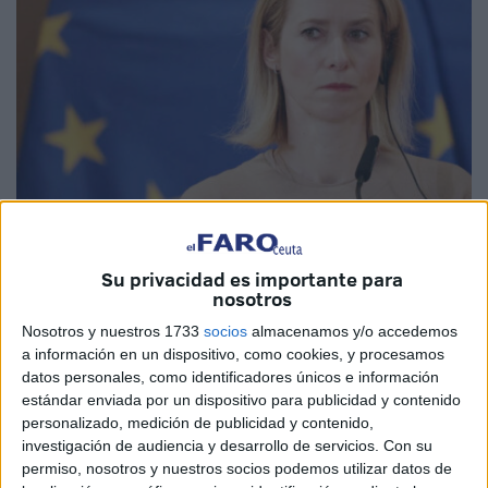
Imagen de archivo
Su privacidad es importante para
nosotros
Nosotros y nuestros 1733
socios
almacenamos y/o accedemos
a información en un dispositivo, como cookies, y procesamos
La Alta Representante de la Unión Europea para Política
datos personales, como identificadores únicos e información
Exterior,
Kaja Kallas
, realizará este jueves y viernes su
estándar enviada por un dispositivo para publicidad y contenido
personalizado, medición de publicidad y contenido,
primera visita oficial a
Marruecos
desde que asumió el
investigación de audiencia y desarrollo de servicios.
Con su
cargo, en un viaje que busca reforzar las relaciones entre
permiso, nosotros y nuestros socios podemos utilizar datos de
Bruselas y el país magrebí.