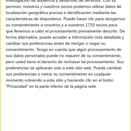
investigación de audiencia y desarrollo de servicios.
Con su
competencia en mayor proporción que el Ejército de
permiso, nosotros y nuestros socios podemos utilizar datos de
Tierra, del Aire y la Armada en conjunto.
localización geográfica precisa e identificación mediante las
características de dispositivos. Puede hacer clic para otorgarnos
Y es que la Guardia Civil y las Fuerzas Armadas
su consentimiento a nosotros y a nuestros 1733 socios para
comparten la
naturaleza militar
. Los primeros
que llevemos a cabo el procesamiento previamente descrito. De
forma alternativa, puede acceder a información más detallada y
desempeñan funciones policiales al servicio de la
cambiar sus preferencias antes de otorgar o negar su
Administración Civil, es una fuerza de seguridad pública,
consentimiento.
Tenga en cuenta que algún procesamiento de
pero, en opinión de la Asociación Unificada de Guardias
sus datos personales puede no requerir de su consentimiento,
Civiles (AUGC) "esta dualidad parece importar poco".
pero usted tiene el derecho de rechazar tal procesamiento. Sus
preferencias se aplicarán solo a este sitio web. Puede cambiar
Según informa la asociación en una nota de prensa, "la
sus preferencias o retirar su consentimiento en cualquier
momento volviendo a este sitio y haciendo clic en el botón
Guardia Civil se impone al Ejército de Tierra, al del Aire y
"Privacidad" en la parte inferior de la página web.
a la Armada en el uso de la jurisdicción militar. Ni las tres
ramas de las Fuerzas Armadas juntas han ingresado
tantos procedimientos contencioso-disciplinarios como la
Guardia Civil (212, por parte de quienes desarrollan
funciones policiales, frente a 51 -43 del Ejército de Tierra,
6 del Ejército del Aire y 2 de la Armada). Estos son los