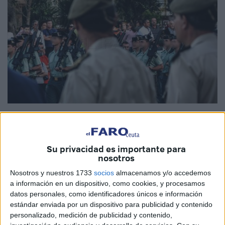
Imagen de archivo
Su privacidad es importante para
nosotros
Los últimos datos anuales del Consejo General del Poder
Nosotros y nuestros 1733
socios
almacenamos y/o accedemos
Judicial, también con alcance sobre casos ocurridos en
a información en un dispositivo, como cookies, y procesamos
Ceuta, desvelan que el 81 % de los procedimientos
datos personales, como identificadores únicos e información
contencioso-disciplinarios ingresados corresponden a
estándar enviada por un dispositivo para publicidad y contenido
personalizado, medición de publicidad y contenido,
oficiales de la
Guardia Civil
. El Cuerpo solicita esta