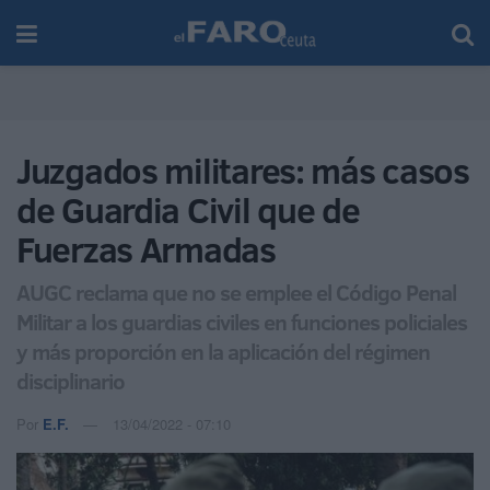
Juzgados militares: más casos
de Guardia Civil que de
Fuerzas Armadas
AUGC reclama que no se emplee el Código Penal
Militar a los guardias civiles en funciones policiales
y más proporción en la aplicación del régimen
disciplinario
Por
E.F.
13/04/2022 - 07:10