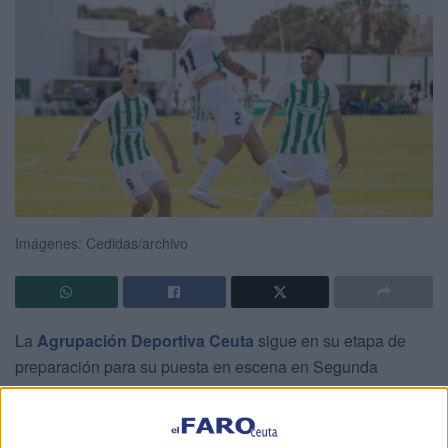
Imágenes: Cedidas/archivo
La
Agrupación Deportiva Ceuta
sigue en su etapa de
preparación para su puesta en escena en Segunda
División tras 45 años de ausencia. Su siguiente partido se
disputará ante el Juventud Torremolinos, será este sábado
en el Barceló Montecastillo a las 10.00 horas.