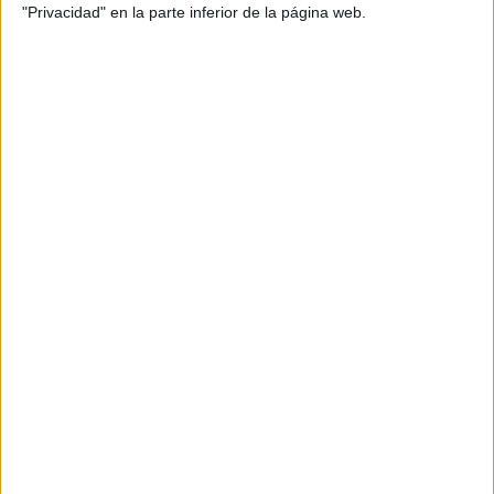
"Privacidad" en la parte inferior de la página web.
Las nuevas caras del Torremolinos
El conjunto torremolinense se ha reforzado con la
incorporación de
Héctor Martínez, lateral izquierdo
que
llega procedente del
Águilas FC
de Murcia. El defensa