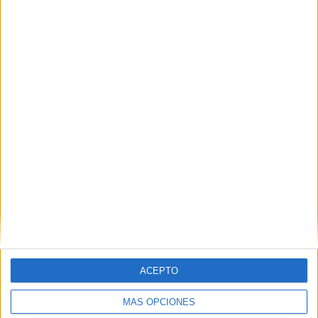
El primer encuentro contra el Leiria:
Incalificable
Los ceutíes claudicaron
contra la
União Desportiva de
ACEPTO
Leiria
, equipo de la Segunda División de Portugal por
1-4.
MÁS OPCIONES
Los caballas
solo
tuvieron
tres entrenamientos
para