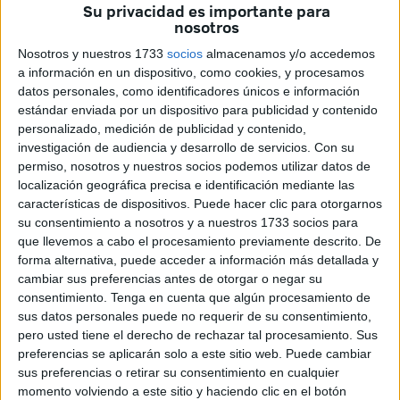
Su privacidad es importante para
nosotros
El club dirigido por Antonio Calderón se caracteriza por
Nosotros y nuestros 1733
socios
almacenamos y/o accedemos
jugadores jóvenes
, que no dudan en tomar decisiones
a información en un dispositivo, como cookies, y procesamos
durante el partido.
datos personales, como identificadores únicos e información
estándar enviada por un dispositivo para publicidad y contenido
El descaro, el atrevimiento y la osadía
son valores que
personalizado, medición de publicidad y contenido,
se aprenden en la entidad verdiblanca y que
investigación de audiencia y desarrollo de servicios.
Con su
posteriormente se trasladan al terreno de juego de la mejor
permiso, nosotros y nuestros socios podemos utilizar datos de
localización geográfica precisa e identificación mediante las
manera posible.
características de dispositivos. Puede hacer clic para otorgarnos
su consentimiento a nosotros y a nuestros 1733 socios para
Los de la Costa del Sol también
jugarán en una
que llevemos a cabo el procesamiento previamente descrito. De
categoría nueva
, tras su correspondiente ascenso a la
forma alternativa, puede acceder a información más detallada y
Primera RFEF
en su victoria contra la Minera en ‘El
cambiar sus preferencias antes de otorgar o negar su
Pozuelo’.
consentimiento.
Tenga en cuenta que algún procesamiento de
sus datos personales puede no requerir de su consentimiento,
Este encuentro supondrá otra toma de contacto para los de
pero usted tiene el derecho de rechazar tal procesamiento. Sus
José Juan Romero en esta nueva etapa en el fútbol
preferencias se aplicarán solo a este sitio web. Puede cambiar
sus preferencias o retirar su consentimiento en cualquier
profesional.
momento volviendo a este sitio y haciendo clic en el botón