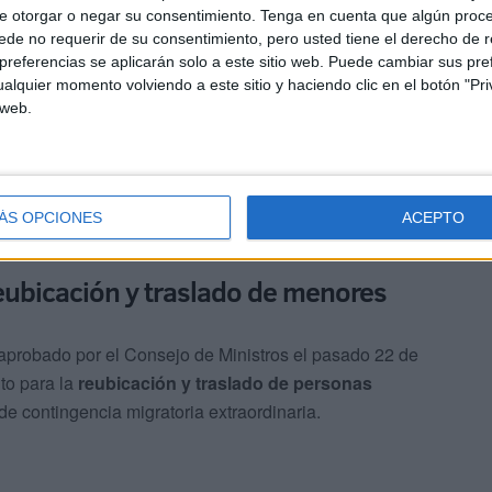
 definitivo para continuar
garantizando los derechos
e otorgar o negar su consentimiento.
Tenga en cuenta que algún proc
compañados
que actualmente se encuentran en estos
de no requerir de su consentimiento, pero usted tiene el derecho de r
referencias se aplicarán solo a este sitio web. Puede cambiar sus pref
 de agradecer a la sociedad canaria, ceutí y melillense “el
alquier momento volviendo a este sitio y haciendo clic en el botón "Pri
 web.
ÁS OPCIONES
ACEPTO
reubicación y traslado de menores
aprobado por el Consejo de Ministros el pasado 22 de
nto para la
reubicación y traslado de personas
e contingencia migratoria extraordinaria.