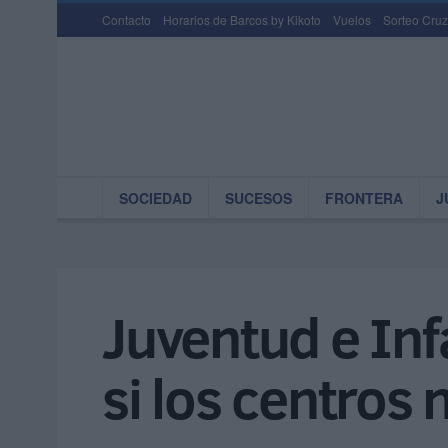
Contacto
Horarios de Barcos by Kikoto
Vuelos
Sorteo Cruz
SOCIEDAD
SUCESOS
FRONTERA
J
Juventud e Infa
si los centros