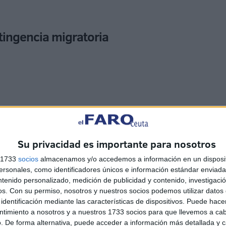
ntingencia migratoria
a varias semanas aprobada en la ciudad autónoma,
r parte del Ejecutivo nacional que estos territorios
Su privacidad es importante para nosotros
rdinaria de acogida
.
s 1733
socios
almacenamos y/o accedemos a información en un disposit
sonales, como identificadores únicos e información estándar enviada 
 requisitos
para declarar esa contingencia porque en la
ntenido personalizado, medición de publicidad y contenido, investigaci
u capacidad ordinaria, por lo que podrán derivarse
os.
Con su permiso, nosotros y nuestros socios podemos utilizar datos 
identificación mediante las características de dispositivos. Puede hacer
s.
ntimiento a nosotros y a nuestros 1733 socios para que llevemos a ca
. De forma alternativa, puede acceder a información más detallada y 