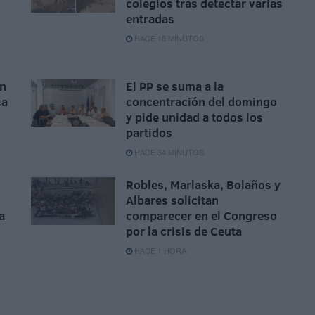
colegios tras detectar varias
entradas
HACE 15 MINUTOS
un
El PP se suma a la
ca
concentración del domingo
y pide unidad a todos los
partidos
HACE 34 MINUTOS
Robles, Marlaska, Bolaños y
Albares solicitan
a
comparecer en el Congreso
por la crisis de Ceuta
HACE 1 HORA