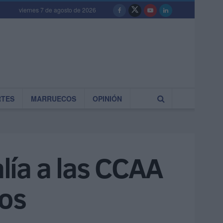
viernes 7 de agosto de 2026
RTES
MARRUECOS
OPINIÓN
alía a las CCAA
tos