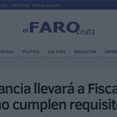
 Roja
COPE Ceuta
Portal del suscriptor
USTICIA
POLÍTICA
CULTURA
EDUCACIÓN
DEPO
ncia llevará a Fisc
 no cumplen requisi