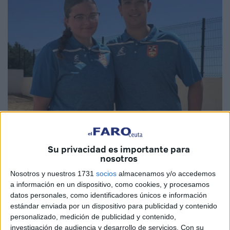
Imágenes cedidas
Su privacidad es importante para
nosotros
El
Nosotros y nuestros 1731
Club Petanca Los Rosales
socios
almacenamos y/o accedemos
ha tenido diferente suerte y
a información en un dispositivo, como cookies, y procesamos
distintos resultados en su participación en el
Campeonato
datos personales, como identificadores únicos e información
de España de Clubes
en la modalidad de
dupletas
estándar enviada por un dispositivo para publicidad y contenido
femeninas de 1ª categoría y juvenil
que se está
personalizado, medición de publicidad y contenido,
disputando en la localidad salmantina de Valverdón.
investigación de audiencia y desarrollo de servicios.
Con su