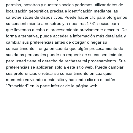
permiso, nosotros y nuestros socios podemos utilizar datos de
Tras el sorteo realizado el pasado viernes, la competición
localización geográfica precisa e identificación mediante las
características de dispositivos. Puede hacer clic para otorgarnos
oficial se iniciaba este sábado en ambas categorías
su consentimiento a nosotros y a nuestros 1731 socios para
quedando encuadrados en un grupo Suizo Internacional
que llevemos a cabo el procesamiento previamente descrito. De
donde cada equipo tiene que jugar cinco partidas,
forma alternativa, puede acceder a información más detallada y
clasificándose para los octavos de final las dieciséis
cambiar sus preferencias antes de otorgar o negar su
consentimiento.
Tenga en cuenta que algún procesamiento de
mejores dupletas.
sus datos personales puede no requerir de su consentimiento,
pero usted tiene el derecho de rechazar tal procesamiento. Sus
En categoría juvenil las cosas han marchado relativamente
preferencias se aplicarán solo a este sitio web. Puede cambiar
bien ya que el joven equipo formado por
Marina Carmona
sus preferencias o retirar su consentimiento en cualquier
y Miguel Ortigosa
ganaron con claridad el primer
momento volviendo a este sitio y haciendo clic en el botón
enfrentamiento ante Gerod 18- Santa Margarita El Salobre
"Privacidad" en la parte inferior de la página web.
por un marcador de 13-2.
En el segundo enfrentamiento los juveniles se vieron las
caras con los cántabros del Club Petanca Tablanca donde
de nuevo lograron una victoria por 13-8, sumando el
segundo triunfo de la jornada que ponía las cosas muy