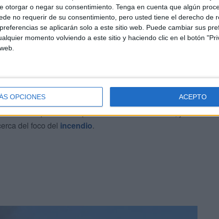
e otorgar o negar su consentimiento.
Tenga en cuenta que algún proc
de no requerir de su consentimiento, pero usted tiene el derecho de r
referencias se aplicarán solo a este sitio web. Puede cambiar sus pref
agentes de la
Policía Nacional
, cumpliendo así el
alquier momento volviendo a este sitio y haciendo clic en el botón "Pri
a modo de escolta para evitar incidentes.
 web.
ÁS OPCIONES
ACEPTO
la carretera, dando impresión de que el suceso era de
as llamas para evitar que el incendio fuera a más, ya
erca del foco del
incendio
.