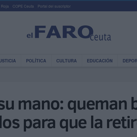
 Roja
COPE Ceuta
Portal del suscriptor
USTICIA
POLÍTICA
CULTURA
EDUCACIÓN
DEPO
r su mano: queman 
s para que la reti