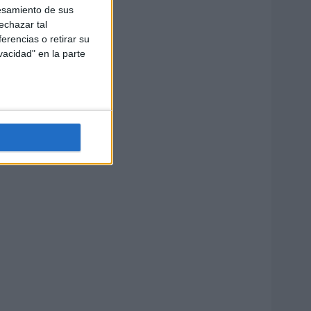
esamiento de sus
echazar tal
erencias o retirar su
vacidad" en la parte